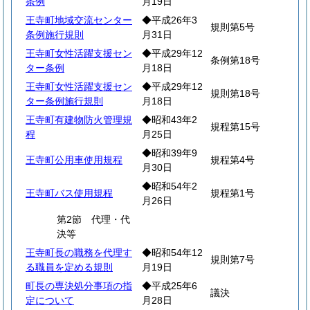
条例
月19日
王寺町地域交流センター
◆平成26年3
規則第5号
条例施行規則
月31日
王寺町女性活躍支援セン
◆平成29年12
条例第18号
ター条例
月18日
王寺町女性活躍支援セン
◆平成29年12
規則第18号
ター条例施行規則
月18日
王寺町有建物防火管理規
◆昭和43年2
規程第15号
程
月25日
◆昭和39年9
王寺町公用車使用規程
規程第4号
月30日
◆昭和54年2
王寺町バス使用規程
規程第1号
月26日
第2節 代理・代
決等
王寺町長の職務を代理す
◆昭和54年12
規則第7号
る職員を定める規則
月19日
町長の専決処分事項の指
◆平成25年6
議決
定について
月28日