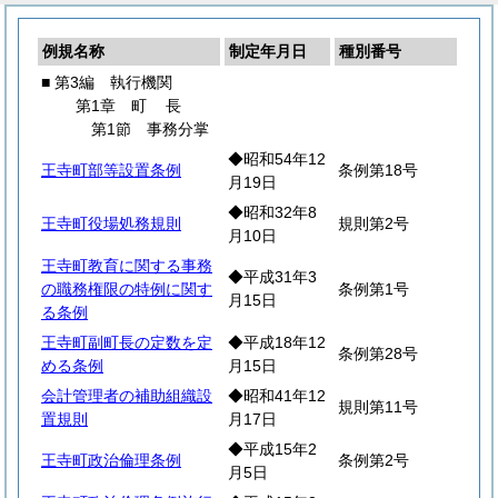
例規名称
制定年月日
種別番号
■ 第3編 執行機関
第1章
町
長
第1節 事務分掌
◆昭和54年12
王寺町部等設置条例
条例第18号
月19日
◆昭和32年8
王寺町役場処務規則
規則第2号
月10日
王寺町教育に関する事務
◆平成31年3
の職務権限の特例に関す
条例第1号
月15日
る条例
王寺町副町長の定数を定
◆平成18年12
条例第28号
める条例
月15日
会計管理者の補助組織設
◆昭和41年12
規則第11号
置規則
月17日
◆平成15年2
王寺町政治倫理条例
条例第2号
月5日