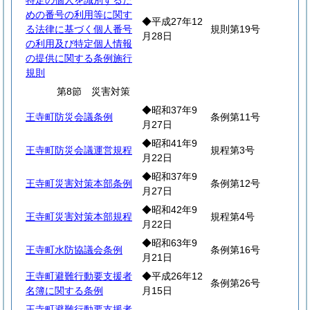
特定の個人を識別するた
めの番号の利用等に関す
◆平成27年12
る法律に基づく個人番号
規則第19号
月28日
の利用及び特定個人情報
の提供に関する条例施行
規則
第8節 災害対策
◆昭和37年9
王寺町防災会議条例
条例第11号
月27日
◆昭和41年9
王寺町防災会議運営規程
規程第3号
月22日
◆昭和37年9
王寺町災害対策本部条例
条例第12号
月27日
◆昭和42年9
王寺町災害対策本部規程
規程第4号
月22日
◆昭和63年9
王寺町水防協議会条例
条例第16号
月21日
王寺町避難行動要支援者
◆平成26年12
条例第26号
名簿に関する条例
月15日
王寺町避難行動要支援者