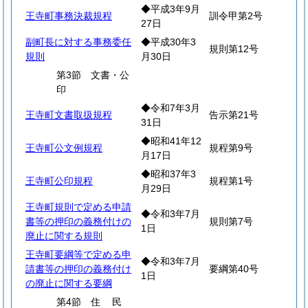
◆平成3年9月
王寺町事務決裁規程
訓令甲第2号
27日
副町長に対する事務委任
◆平成30年3
規則第12号
規則
月30日
第3節 文書・公
印
◆令和7年3月
王寺町文書取扱規程
告示第21号
31日
◆昭和41年12
王寺町公文例規程
規程第9号
月17日
◆昭和37年3
王寺町公印規程
規程第1号
月29日
王寺町規則で定める申請
◆令和3年7月
書等の押印の義務付けの
規則第7号
1日
廃止に関する規則
王寺町要綱等で定める申
◆令和3年7月
請書等の押印の義務付け
要綱第40号
1日
の廃止に関する要綱
第4節
住
民