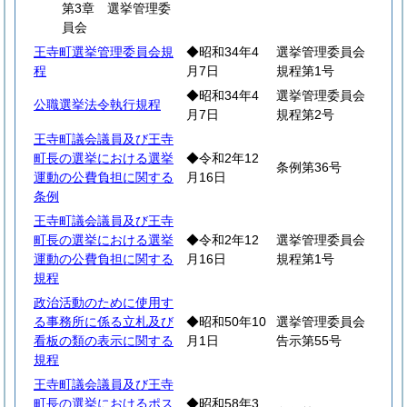
第3章 選挙管理委
員会
王寺町選挙管理委員会規
◆昭和34年4
選挙管理委員会
程
月7日
規程第1号
◆昭和34年4
選挙管理委員会
公職選挙法令執行規程
月7日
規程第2号
王寺町議会議員及び王寺
町長の選挙における選挙
◆令和2年12
条例第36号
運動の公費負担に関する
月16日
条例
王寺町議会議員及び王寺
町長の選挙における選挙
◆令和2年12
選挙管理委員会
運動の公費負担に関する
月16日
規程第1号
規程
政治活動のために使用す
る事務所に係る立札及び
◆昭和50年10
選挙管理委員会
看板の類の表示に関する
月1日
告示第55号
規程
王寺町議会議員及び王寺
町長の選挙におけるポス
◆昭和58年3