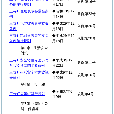
規則第16号
条例施行規則
月17日
王寺町住居表示審議会条
◆昭和40年12
条例第23号
例
月14日
王寺町犯罪被害者等支援
◆平成29年12
条例第20号
条例
月18日
王寺町犯罪被害者等支援
◆平成29年12
規則第20号
条例施行規則
月18日
第5節 生活安全
対策
王寺町安全で住みよいま
◆平成9年12
条例第11号
ちづくりに関する条例
月22日
王寺町生活安全推進協議
◆平成9年12
規則第10号
会規則
月22日
第6節
広
報
◆昭和37年6
王寺町広報紙発行規則
規則第4号
月9日
第7節 情報の公
開・保護等