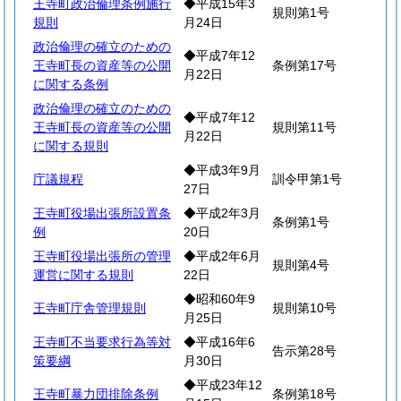
王寺町政治倫理条例施行
◆平成15年3
規則第1号
規則
月24日
政治倫理の確立のための
◆平成7年12
王寺町長の資産等の公開
条例第17号
月22日
に関する条例
政治倫理の確立のための
◆平成7年12
王寺町長の資産等の公開
規則第11号
月22日
に関する規則
◆平成3年9月
庁議規程
訓令甲第1号
27日
王寺町役場出張所設置条
◆平成2年3月
条例第1号
例
20日
王寺町役場出張所の管理
◆平成2年6月
規則第4号
運営に関する規則
22日
◆昭和60年9
王寺町庁舎管理規則
規則第10号
月25日
王寺町不当要求行為等対
◆平成16年6
告示第28号
策要綱
月30日
◆平成23年12
王寺町暴力団排除条例
条例第18号