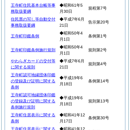
王寺町住民基本台帳等事
◆昭和61年5
規程第7号
務取扱要綱
月30日
住民票の写し等自動交付
◆平成7年6月
告示第20号
事務取扱要綱
21日
◆昭和50年4
王寺町印鑑条例
条例第1号
月1日
◆昭和50年4
王寺町印鑑条例施行規則
規則第2号
月1日
やわらぎカードの交付等
◆平成7年6月
規則第4号
に関する規則
21日
王寺町認可地縁団体印鑑
◆平成19年6
の登録及び証明に関する
条例第14号
月18日
条例
王寺町認可地縁団体印鑑
◆平成19年6
の登録及び証明に関する
規則第13号
月18日
条例施行規則
王寺町住居表示に関する
◆昭和41年12
条例第30号
条例
月17日
王寺町住居表示に関する
◆昭和41年12