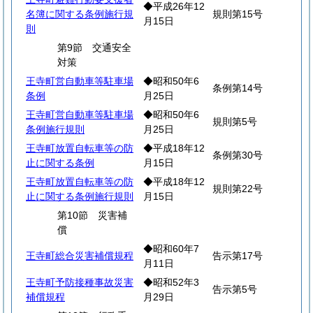
◆平成26年12
名簿に関する条例施行規
規則第15号
月15日
則
第9節 交通安全
対策
王寺町営自動車等駐車場
◆昭和50年6
条例第14号
条例
月25日
王寺町営自動車等駐車場
◆昭和50年6
規則第5号
条例施行規則
月25日
王寺町放置自転車等の防
◆平成18年12
条例第30号
止に関する条例
月15日
王寺町放置自転車等の防
◆平成18年12
規則第22号
止に関する条例施行規則
月15日
第10節 災害補
償
◆昭和60年7
王寺町総合災害補償規程
告示第17号
月11日
王寺町予防接種事故災害
◆昭和52年3
告示第5号
補償規程
月29日