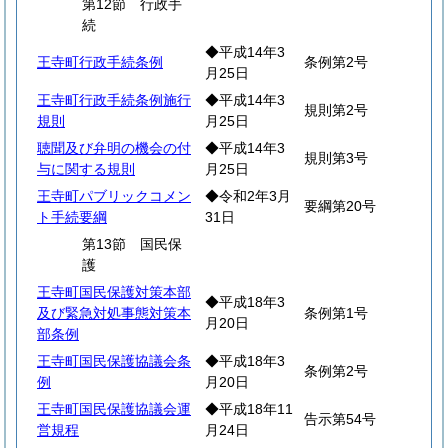
第12節 行政手
続
◆平成14年3
王寺町行政手続条例
条例第2号
月25日
王寺町行政手続条例施行
◆平成14年3
規則第2号
規則
月25日
聴聞及び弁明の機会の付
◆平成14年3
規則第3号
与に関する規則
月25日
王寺町パブリックコメン
◆令和2年3月
要綱第20号
ト手続要綱
31日
第13節 国民保
護
王寺町国民保護対策本部
◆平成18年3
及び緊急対処事態対策本
条例第1号
月20日
部条例
王寺町国民保護協議会条
◆平成18年3
条例第2号
例
月20日
王寺町国民保護協議会運
◆平成18年11
告示第54号
営規程
月24日