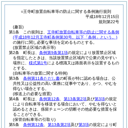
○王寺町放置自転車等の防止に関する条例施行規則
平成18年12月15日
規則第22号
(趣旨)
第1条
この規則は、
王寺町放置自転車等の防止に関する条例
(平成18年12月王寺町条例第30号。以下「条例」という。)
の施行に関し必要な事項を定めるものとする。
(放置禁止区域の表示等)
第2条
町長は、
条例第9条第1項
の規定により放置禁止区域
を指定したときは、当該放置禁止区域内で公衆の見やすい
場所に、
様式第1号
による標識又は路面表示を設置するもの
とする。
(自転車等の放置に関する特例)
第3条
条例第11条ただし書
の町長が特に認める場合は、公
共性又は公益性の高い業務に従事中であり、かつ、やむを
得ない場合とする。
(移送上の必要な措置)
第4条
町長は、
条例第12条
、
第13条第2項
及び
第3項
の規定
により自転車等を移送する場合において、やむを得ないと
認めるときは、係留チェーンの切断その他必要な措置を採
ることができる。
(保管自転車等の引取り)
第5条
条例第12条
、
第13条第2項
及び
第3項
の規定により町