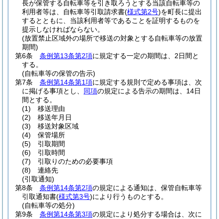
長が保管する自転車等を引き取ろうとする当該自転車等の
利用者等は、自転車等引取請求書
(
様式第2号
)
を町長に提出
するとともに、当該利用者等であることを証明するものを
提示しなければならない。
(放置禁止区域外の場所で移送の対象とする自転車等の放置
期間)
第6条
条例第13条第2項
に規定する一定の期間は、2日間と
する。
(自転車等の保管の告示)
第7条
条例第14条第1項
に規定する規則で定める事項は、次
に掲げる事項とし、
同項
の規定による告示の期間は、14日
間とする。
(1)
移送理由
(2)
移送年月日
(3)
移送対象区域
(4)
保管場所
(5)
引取期間
(6)
引取時間
(7)
引取りのための必要事項
(8)
連絡先
(引取通知)
第8条
条例第14条第2項
の規定による通知は、保管自転車等
引取通知書
(
様式第3号
)
により行うものとする。
(自転車等の処分)
第9条
条例第14条第3項
の規定により処分する場合は、次に