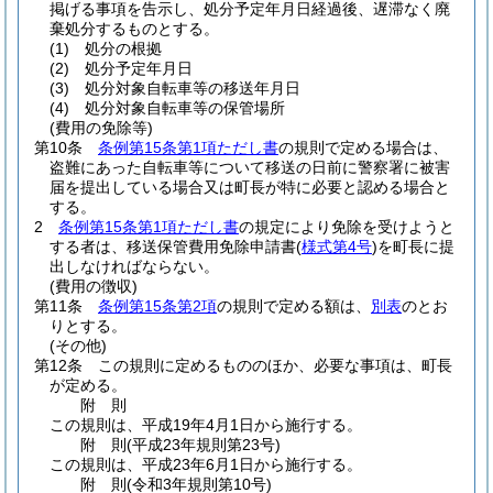
掲げる事項を告示し、処分予定年月日経過後、遅滞なく廃
棄処分するものとする。
(1)
処分の根拠
(2)
処分予定年月日
(3)
処分対象自転車等の移送年月日
(4)
処分対象自転車等の保管場所
(費用の免除等)
第10条
条例第15条第1項ただし書
の規則で定める場合は、
盗難にあった自転車等について移送の日前に警察署に被害
届を提出している場合又は町長が特に必要と認める場合と
する。
2
条例第15条第1項ただし書
の規定により免除を受けようと
する者は、移送保管費用免除申請書
(
様式第4号
)
を町長に提
出しなければならない。
(費用の徴収)
第11条
条例第15条第2項
の規則で定める額は、
別表
のとお
りとする。
(その他)
第12条
この規則に定めるもののほか、必要な事項は、町長
が定める。
附
則
この規則は、平成19年4月1日から施行する。
附
則
(平成23年
規則第23号)
この規則は、平成23年6月1日から施行する。
附
則
(令和3年
規則第10号)