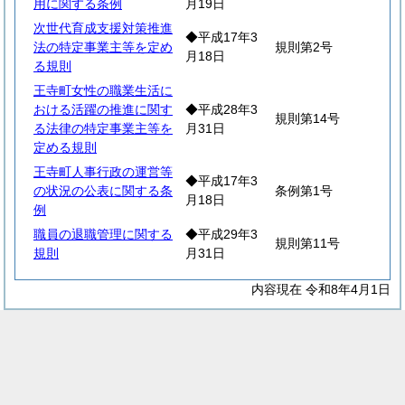
用に関する条例
月19日
次世代育成支援対策推進
◆平成17年3
法の特定事業主等を定め
規則第2号
月18日
る規則
王寺町女性の職業生活に
おける活躍の推進に関す
◆平成28年3
規則第14号
る法律の特定事業主等を
月31日
定める規則
王寺町人事行政の運営等
◆平成17年3
の状況の公表に関する条
条例第1号
月18日
例
職員の退職管理に関する
◆平成29年3
規則第11号
規則
月31日
内容現在 令和8年4月1日