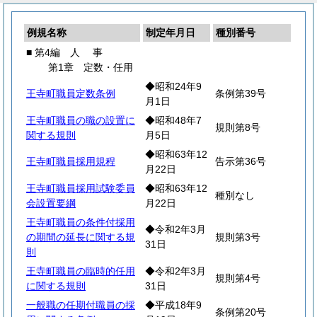
例規名称
制定年月日
種別番号
■ 第4編
人
事
第1章 定数・任用
◆昭和24年9
王寺町職員定数条例
条例第39号
月1日
王寺町職員の職の設置に
◆昭和48年7
規則第8号
関する規則
月5日
◆昭和63年12
王寺町職員採用規程
告示第36号
月22日
王寺町職員採用試験委員
◆昭和63年12
種別なし
会設置要綱
月22日
王寺町職員の条件付採用
◆令和2年3月
の期間の延長に関する規
規則第3号
31日
則
王寺町職員の臨時的任用
◆令和2年3月
規則第4号
に関する規則
31日
一般職の任期付職員の採
◆平成18年9
条例第20号