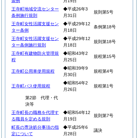
条例
月19日
王寺町地域交流センター
◆平成26年3
規則第5号
条例施行規則
月31日
王寺町女性活躍支援セン
◆平成29年12
条例第18号
ター条例
月18日
王寺町女性活躍支援セン
◆平成29年12
規則第18号
ター条例施行規則
月18日
王寺町有建物防火管理規
◆昭和43年2
規程第15号
程
月25日
◆昭和39年9
王寺町公用車使用規程
規程第4号
月30日
◆昭和54年2
王寺町バス使用規程
規程第1号
月26日
第2節 代理・代
決等
王寺町長の職務を代理す
◆昭和54年12
規則第7号
る職員を定める規則
月19日
町長の専決処分事項の指
◆平成25年6
議決
定について
月28日