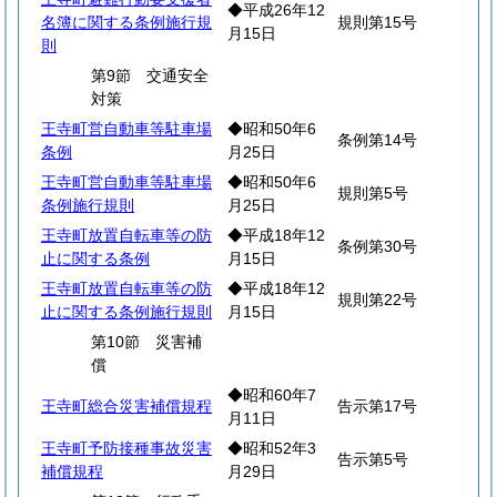
◆平成26年12
名簿に関する条例施行規
規則第15号
月15日
則
第9節 交通安全
対策
王寺町営自動車等駐車場
◆昭和50年6
条例第14号
条例
月25日
王寺町営自動車等駐車場
◆昭和50年6
規則第5号
条例施行規則
月25日
王寺町放置自転車等の防
◆平成18年12
条例第30号
止に関する条例
月15日
王寺町放置自転車等の防
◆平成18年12
規則第22号
止に関する条例施行規則
月15日
第10節 災害補
償
◆昭和60年7
王寺町総合災害補償規程
告示第17号
月11日
王寺町予防接種事故災害
◆昭和52年3
告示第5号
補償規程
月29日