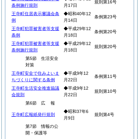
規則第16号
条例施行規則
月17日
王寺町住居表示審議会条
◆昭和40年12
条例第23号
例
月14日
王寺町犯罪被害者等支援
◆平成29年12
条例第20号
条例
月18日
王寺町犯罪被害者等支援
◆平成29年12
規則第20号
条例施行規則
月18日
第5節 生活安全
対策
王寺町安全で住みよいま
◆平成9年12
条例第11号
ちづくりに関する条例
月22日
王寺町生活安全推進協議
◆平成9年12
規則第10号
会規則
月22日
第6節
広
報
◆昭和37年6
王寺町広報紙発行規則
規則第4号
月9日
第7節 情報の公
開・保護等