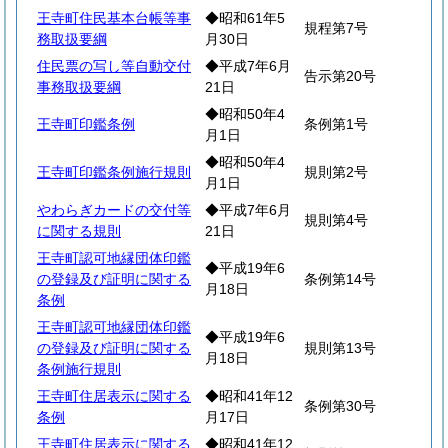
王寺町住民基本台帳等事
◆昭和61年5
規程第7号
務取扱要綱
月30日
住民票の写し等自動交付
◆平成7年6月
告示第20号
事務取扱要綱
21日
◆昭和50年4
王寺町印鑑条例
条例第1号
月1日
◆昭和50年4
王寺町印鑑条例施行規則
規則第2号
月1日
やわらぎカードの交付等
◆平成7年6月
規則第4号
に関する規則
21日
王寺町認可地縁団体印鑑
◆平成19年6
の登録及び証明に関する
条例第14号
月18日
条例
王寺町認可地縁団体印鑑
◆平成19年6
の登録及び証明に関する
規則第13号
月18日
条例施行規則
王寺町住居表示に関する
◆昭和41年12
条例第30号
条例
月17日
王寺町住居表示に関する
◆昭和41年12