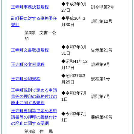
◆平成3年9月
王寺町事務決裁規程
訓令甲第2号
27日
副町長に対する事務委任
◆平成30年3
規則第12号
規則
月30日
第3節 文書・公
印
◆令和7年3月
王寺町文書取扱規程
告示第21号
31日
◆昭和41年12
王寺町公文例規程
規程第9号
月17日
◆昭和37年3
王寺町公印規程
規程第1号
月29日
王寺町規則で定める申請
◆令和3年7月
書等の押印の義務付けの
規則第7号
1日
廃止に関する規則
王寺町要綱等で定める申
◆令和3年7月
請書等の押印の義務付け
要綱第40号
1日
の廃止に関する要綱
第4節
住
民