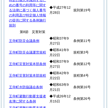
特定の個人を識別するた
めの番号の利用等に関す
◆平成27年12
る法律に基づく個人番号
規則第19号
月28日
の利用及び特定個人情報
の提供に関する条例施行
規則
第8節 災害対策
◆昭和37年9
王寺町防災会議条例
条例第11号
月27日
◆昭和41年9
王寺町防災会議運営規程
規程第3号
月22日
◆昭和37年9
王寺町災害対策本部条例
条例第12号
月27日
◆昭和42年9
王寺町災害対策本部規程
規程第4号
月22日
◆昭和63年9
王寺町水防協議会条例
条例第16号
月21日
王寺町避難行動要支援者
◆平成26年12
条例第26号
名簿に関する条例
月15日
王寺町避難行動要支援者