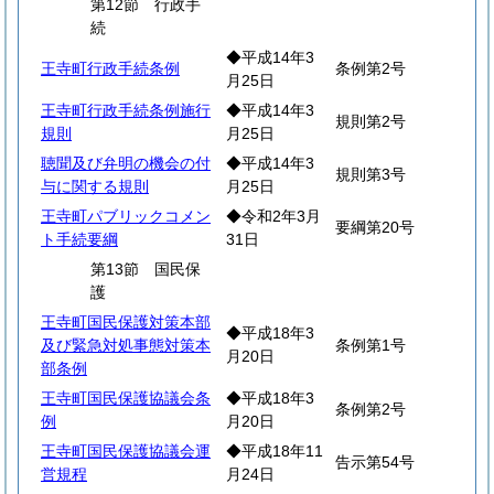
第12節 行政手
続
◆平成14年3
王寺町行政手続条例
条例第2号
月25日
王寺町行政手続条例施行
◆平成14年3
規則第2号
規則
月25日
聴聞及び弁明の機会の付
◆平成14年3
規則第3号
与に関する規則
月25日
王寺町パブリックコメン
◆令和2年3月
要綱第20号
ト手続要綱
31日
第13節 国民保
護
王寺町国民保護対策本部
◆平成18年3
及び緊急対処事態対策本
条例第1号
月20日
部条例
王寺町国民保護協議会条
◆平成18年3
条例第2号
例
月20日
王寺町国民保護協議会運
◆平成18年11
告示第54号
営規程
月24日