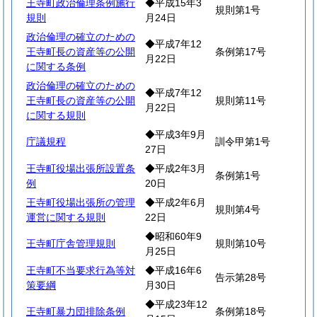
王寺町政治倫理条例施行
◆平成15年3
規則第1号
規則
月24日
政治倫理の確立のための
◆平成7年12
王寺町長の資産等の公開
条例第17号
月22日
に関する条例
政治倫理の確立のための
◆平成7年12
王寺町長の資産等の公開
規則第11号
月22日
に関する規則
◆平成3年9月
庁議規程
訓令甲第1号
27日
王寺町役場出張所設置条
◆平成2年3月
条例第1号
例
20日
王寺町役場出張所の管理
◆平成2年6月
規則第4号
運営に関する規則
22日
◆昭和60年9
王寺町庁舎管理規則
規則第10号
月25日
王寺町不当要求行為等対
◆平成16年6
告示第28号
策要綱
月30日
◆平成23年12
王寺町暴力団排除条例
条例第18号