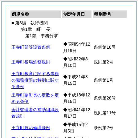
例規名称
制定年月日
種別番号
■ 第3編 執行機関
第1章
町
長
第1節 事務分掌
◆昭和54年12
王寺町部等設置条例
条例第18号
月19日
◆昭和32年8
王寺町役場処務規則
規則第2号
月10日
王寺町教育に関する事務
◆平成31年3
の職務権限の特例に関す
条例第1号
月15日
る条例
王寺町副町長の定数を定
◆平成18年12
条例第28号
める条例
月15日
会計管理者の補助組織設
◆昭和41年12
規則第11号
置規則
月17日
◆平成15年2
王寺町政治倫理条例
条例第2号
月5日