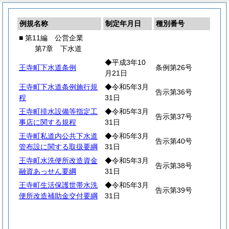
例規名称
制定年月日
種別番号
■ 第11編 公営企業
第7章 下水道
◆平成3年10
王寺町下水道条例
条例第26号
月21日
王寺町下水道条例施行規
◆令和5年3月
告示第36号
程
31日
王寺町排水設備等指定工
◆令和5年3月
告示第37号
事店に関する規程
31日
王寺町私道内公共下水道
◆令和5年3月
告示第40号
管布設に関する取扱要綱
31日
王寺町水洗便所改造資金
◆令和5年3月
告示第38号
融資あっせん要綱
31日
王寺町生活保護世帯水洗
◆令和5年3月
告示第39号
便所改造補助金交付要綱
31日