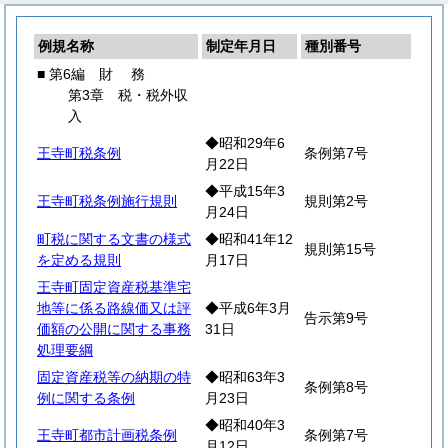
例規名称
制定年月日
種別番号
■ 第6編
財
務
第3章 税・税外収
入
◆昭和29年6
王寺町税条例
条例第7号
月22日
◆平成15年3
王寺町税条例施行規則
規則第2号
月24日
町税に関する文書の様式
◆昭和41年12
規則第15号
を定める規則
月17日
王寺町固定資産税基準宅
地等に係る路線価又は評
◆平成6年3月
告示第9号
価額の公開に関する事務
31日
処理要綱
固定資産税等の納期の特
◆昭和63年3
条例第8号
例に関する条例
月23日
◆昭和40年3
王寺町都市計画税条例
条例第7号
月12日