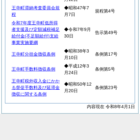
王寺町滞納考査委員会規
◆昭和47年7
規程第4号
程
月7日
令和7年度王寺町低所得
者支援及び定額減税補足
◆令和7年9月
告示第49号
給付金(不足額給付)支給
30日
事業実施要綱
◆昭和38年3
王寺町分担金徴収条例
条例第17号
月10日
◆平成12年3
王寺町手数料徴収条例
条例第5号
月24日
王寺町税外収入金にかか
◆昭和50年12
る督促手数料及び延滞金
条例第23号
月20日
徴収に関する条例
内容現在 令和8年4月1日