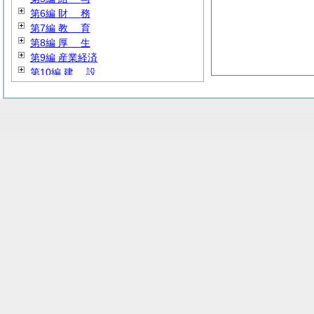
第6編
財
務
第7編
教
育
第8編
厚
生
第9編 産業経済
第10編
建
設
第11編 公営企業
第12編
消
防
第13編 その他