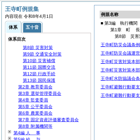
第1節 事務分掌
第2節 代理・代決等
王寺町例規集
例規名称
第3節 文書・公印
内容現在 令和8年4月1日
第4節
住
民
■ 第3編 執行機関
体系
五十音
第5節 生活安全対策
第1章
町
第6節
広
報
第8節 災害
体系目次
第7節 情報の公開・保護等
王寺町防災会議条例
第8節 災害対策
王寺町防災会議運営
第9節 交通安全対策
第10節 災害補償
王寺町災害対策本部
第11節 国際交流
王寺町災害対策本部
第12節 行政手続
王寺町水防協議会条
第13節 国民保護
第2章 教育委員会
王寺町避難行動要支
第3章 選挙管理委員会
王寺町避難行動要支
第4章 監査委員
第5章 公平委員会
第6章 農業委員会
第7章 固定資産評価審査委員会
第8章 附属機関等
第4編
人
事
第5編
給
与