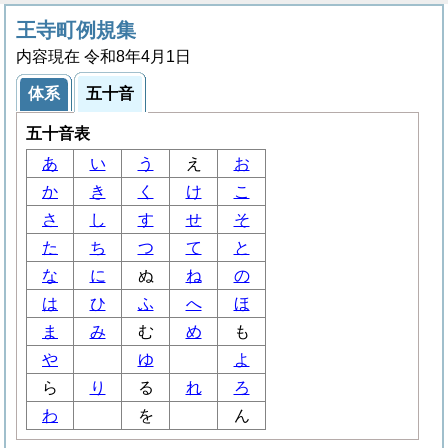
王寺町例規集
内容現在 令和8年4月1日
体系
五十音
五十音表
あ
い
う
え
お
か
き
く
け
こ
さ
し
す
せ
そ
た
ち
つ
て
と
な
に
ぬ
ね
の
は
ひ
ふ
へ
ほ
ま
み
む
め
も
や
ゆ
よ
ら
り
る
れ
ろ
わ
を
ん