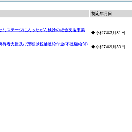
制定年月日
たなステージに入ったがん検診の総合支援事業
◆令和7年3月31日
所得者支援及び定額減税補足給付金(不足額給付)
◆令和7年9月30日