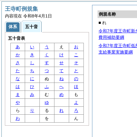
王寺町例規集
例規名称
内容現在 令和8年4月1日
■ れ
体系
五十音
令和7年度王寺町新
費用補助要綱
五十音表
令和7年度王寺町低
あ
い
う
え
お
支給事業実施要綱
か
き
く
け
こ
さ
し
す
せ
そ
た
ち
つ
て
と
な
に
ぬ
ね
の
は
ひ
ふ
へ
ほ
ま
み
む
め
も
や
ゆ
よ
ら
り
る
れ
ろ
わ
を
ん