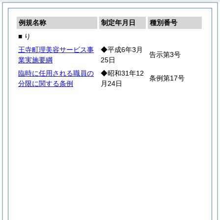
例規名称
制定年月日
種別番号
■ り
王寺町理美容サービス事
◆平成6年3月
告示第3号
業実施要綱
25日
臨時に任用される職員の
◆昭和31年12
条例第17号
分限に関する条例
月24日