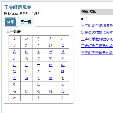
王寺町例規集
例規名称
内容現在 令和8年4月1日
■ て
体系
五十音
王寺町定年退職者等
五十音表
定例会の招集に関す
あ
い
う
え
お
王寺町手数料徴収条
か
き
く
け
こ
王寺町寺子屋塾の設
さ
し
す
せ
そ
王寺町寺子屋塾の設
た
ち
つ
て
と
な
に
ぬ
ね
の
は
ひ
ふ
へ
ほ
ま
み
む
め
も
や
ゆ
よ
ら
り
る
れ
ろ
わ
を
ん