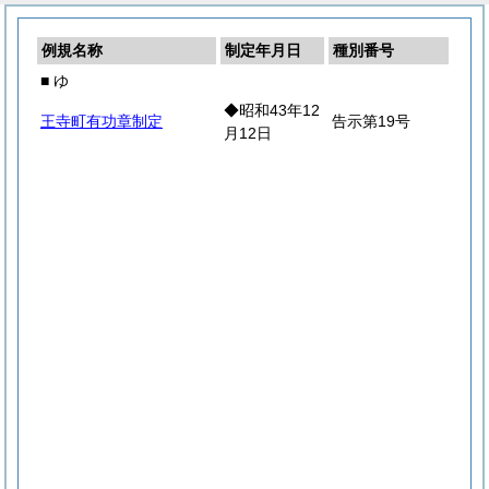
例規名称
制定年月日
種別番号
■ ゆ
◆昭和43年12
王寺町有功章制定
告示第19号
月12日