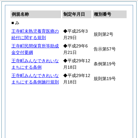
例規名称
制定年月日
種別番号
■ み
王寺町未熟児養育医療の
◆平成25年3
規則第2号
給付に関する規則
月29日
王寺町民間保育所等助成
◆平成29年6
告示第57号
金交付要綱
月21日
王寺町みんなできれいな
◆平成29年12
条例第19号
まちにする条例
月18日
王寺町みんなできれいな
◆平成29年12
規則第19号
まちにする条例施行規則
月18日