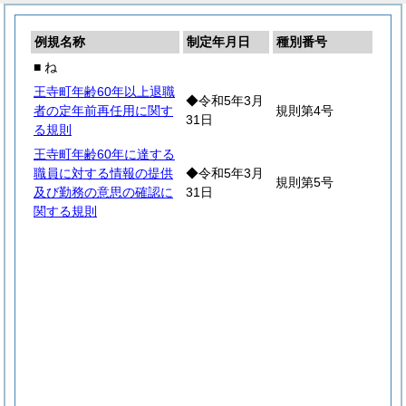
例規名称
制定年月日
種別番号
■ ね
王寺町年齢60年以上退職
◆令和5年3月
者の定年前再任用に関す
規則第4号
31日
る規則
王寺町年齢60年に達する
職員に対する情報の提供
◆令和5年3月
規則第5号
及び勤務の意思の確認に
31日
関する規則