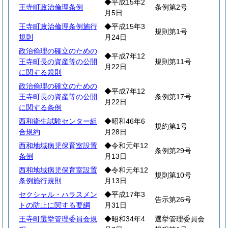
◆平成15年2
王寺町政治倫理条例
条例第2号
月5日
王寺町政治倫理条例施行
◆平成15年3
規則第1号
規則
月24日
政治倫理の確立のための
◆平成7年12
王寺町長の資産等の公開
規則第11号
月22日
に関する規則
政治倫理の確立のための
◆平成7年12
王寺町長の資産等の公開
条例第17号
月22日
に関する条例
西和衛生試験センター組
◆昭和46年6
規約第1号
合規約
月28日
西和地域病児保育室設置
◆令和元年12
条例第29号
条例
月13日
西和地域病児保育室設置
◆令和元年12
規則第10号
条例施行規則
月13日
セクシャル・ハラスメン
◆平成17年3
告示第26号
トの防止に関する要綱
月31日
王寺町選挙管理委員会規
◆昭和34年4
選挙管理委員会