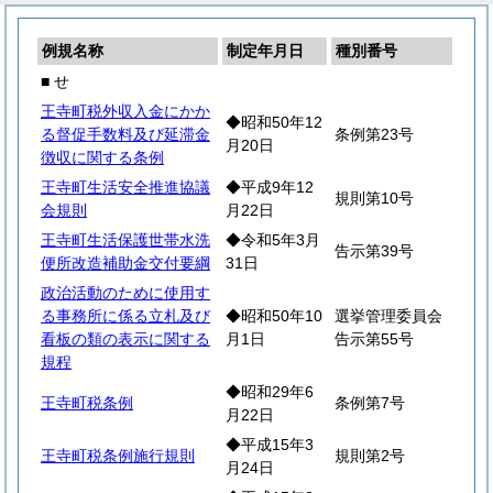
例規名称
制定年月日
種別番号
■ せ
王寺町税外収入金にかか
◆昭和50年12
る督促手数料及び延滞金
条例第23号
月20日
徴収に関する条例
王寺町生活安全推進協議
◆平成9年12
規則第10号
会規則
月22日
王寺町生活保護世帯水洗
◆令和5年3月
告示第39号
便所改造補助金交付要綱
31日
政治活動のために使用す
る事務所に係る立札及び
◆昭和50年10
選挙管理委員会
看板の類の表示に関する
月1日
告示第55号
規程
◆昭和29年6
王寺町税条例
条例第7号
月22日
◆平成15年3
王寺町税条例施行規則
規則第2号
月24日