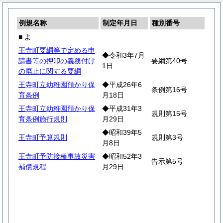
例規名称
制定年月日
種別番号
■ よ
王寺町要綱等で定める申
◆令和3年7月
請書等の押印の義務付け
要綱第40号
1日
の廃止に関する要綱
王寺町立幼稚園預かり保
◆平成26年6
条例第16号
育条例
月18日
王寺町立幼稚園預かり保
◆平成31年3
規則第15号
育条例施行規則
月29日
◆昭和39年5
王寺町予算規則
規則第3号
月8日
王寺町予防接種事故災害
◆昭和52年3
告示第5号
補償規程
月29日