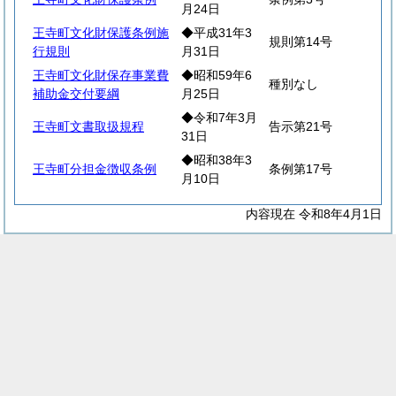
月24日
王寺町文化財保護条例施
◆平成31年3
規則第14号
行規則
月31日
王寺町文化財保存事業費
◆昭和59年6
種別なし
補助金交付要綱
月25日
◆令和7年3月
王寺町文書取扱規程
告示第21号
31日
◆昭和38年3
王寺町分担金徴収条例
条例第17号
月10日
内容現在 令和8年4月1日