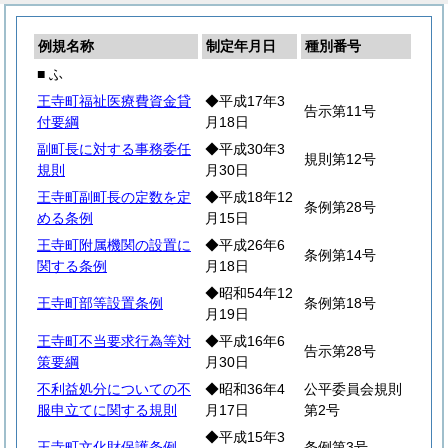
例規名称
制定年月日
種別番号
■ ふ
王寺町福祉医療費資金貸
◆平成17年3
告示第11号
付要綱
月18日
副町長に対する事務委任
◆平成30年3
規則第12号
規則
月30日
王寺町副町長の定数を定
◆平成18年12
条例第28号
める条例
月15日
王寺町附属機関の設置に
◆平成26年6
条例第14号
関する条例
月18日
◆昭和54年12
王寺町部等設置条例
条例第18号
月19日
王寺町不当要求行為等対
◆平成16年6
告示第28号
策要綱
月30日
不利益処分についての不
◆昭和36年4
公平委員会規則
服申立てに関する規則
月17日
第2号
◆平成15年3
王寺町文化財保護条例
条例第3号