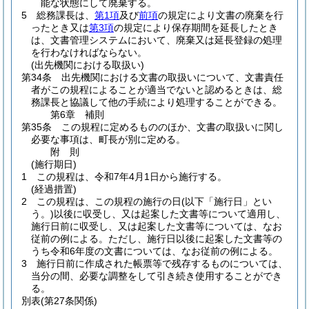
能な状態にして廃棄する。
5
総務課長は、
第1項
及び
前項
の規定により文書の廃棄を行
ったとき又は
第3項
の規定により保存期間を延長したとき
は、文書管理システムにおいて、廃棄又は延長登録の処理
を行わなければならない。
(出先機関における取扱い)
第34条
出先機関における文書の取扱いについて、文書責任
者がこの規程によることが適当でないと認めるときは、総
務課長と協議して他の手続により処理することができる。
第6章
補則
第35条
この規程に定めるもののほか、文書の取扱いに関し
必要な事項は、町長が別に定める。
附
則
(施行期日)
1
この規程は、令和7年4月1日から施行する。
(経過措置)
2
この規程は、この規程の施行の日
(以下「施行日」とい
う。)
以後に収受し、又は起案した文書等について適用し、
施行日前に収受し、又は起案した文書等については、なお
従前の例による。
ただし、施行日以後に起案した文書等の
うち令和6年度の文書については、なお従前の例による。
3
施行日前に作成された帳票等で残存するものについては、
当分の間、必要な調整をして引き続き使用することができ
る。
別表
(第27条関係)