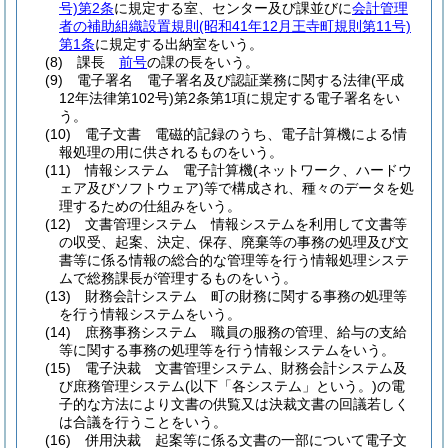
号)
第2条
に規定する室、センター及び課並びに
会計管理
者の補助組織設置規則
(昭和41年12月王寺町規則第11号)
第1条
に規定する出納室をいう。
(8)
課長
前号
の課の長をいう。
(9)
電子署名 電子署名及び認証業務に関する法律
(平成
12年法律第102号)
第2条第1項に規定する電子署名をい
う。
(10)
電子文書 電磁的記録のうち、電子計算機による情
報処理の用に供されるものをいう。
(11)
情報システム 電子計算機
(ネットワーク、ハードウ
ェア及びソフトウェア)
等で構成され、種々のデータを処
理するための仕組みをいう。
(12)
文書管理システム 情報システムを利用して文書等
の収受、起案、決定、保存、廃棄等の事務の処理及び文
書等に係る情報の総合的な管理等を行う情報処理システ
ムで総務課長が管理するものをいう。
(13)
財務会計システム 町の財務に関する事務の処理等
を行う情報システムをいう。
(14)
庶務事務システム 職員の服務の管理、給与の支給
等に関する事務の処理等を行う情報システムをいう。
(15)
電子決裁 文書管理システム、財務会計システム及
び庶務管理システム
(以下「各システム」という。)
の電
子的な方法により文書の供覧又は決裁文書の回議若しく
は合議を行うことをいう。
(16)
併用決裁 起案等に係る文書の一部について電子文