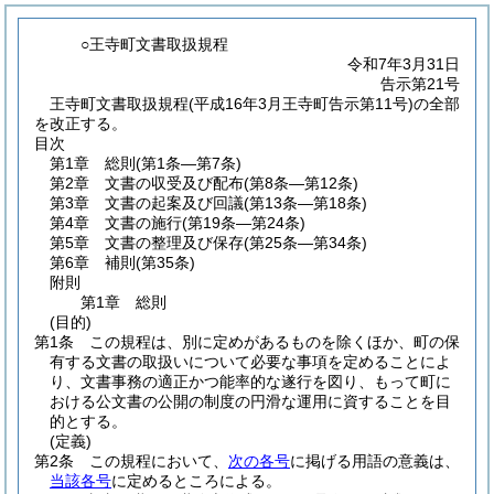
○王寺町文書取扱規程
令和7年3月31日
告示第21号
王寺町文書取扱規程(平成16年3月王寺町告示第11号)の全部
を改正する。
目次
第1章
総則
(第1条―第7条)
第2章
文書の収受及び配布
(第8条―第12条)
第3章
文書の起案及び回議
(第13条―第18条)
第4章
文書の施行
(第19条―第24条)
第5章
文書の整理及び保存
(第25条―第34条)
第6章
補則
(第35条)
附則
第1章
総則
(目的)
第1条
この規程は、別に定めがあるものを除くほか、町の保
有する文書の取扱いについて必要な事項を定めることによ
り、文書事務の適正かつ能率的な遂行を図り、もって町に
おける公文書の公開の制度の円滑な運用に資することを目
的とする。
(定義)
第2条
この規程において、
次の各号
に掲げる用語の意義は、
当該各号
に定めるところによる。