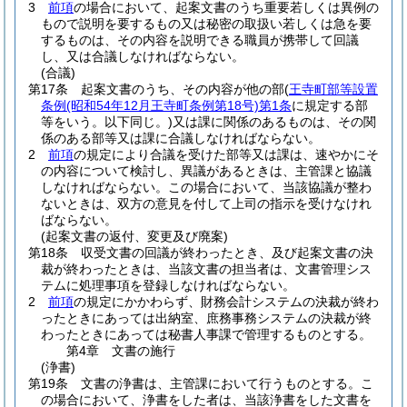
3
前項
の場合において、起案文書のうち重要若しくは異例の
もので説明を要するもの又は秘密の取扱い若しくは急を要
するものは、その内容を説明できる職員が携帯して回議
し、又は合議しなければならない。
(合議)
第17条
起案文書のうち、その内容が他の部
(
王寺町部等設置
条例
(昭和54年12月王寺町条例第18号)
第1条
に規定する部
等をいう。以下同じ。)
又は課に関係のあるものは、その関
係のある部等又は課に合議しなければならない。
2
前項
の規定により合議を受けた部等又は課は、速やかにそ
の内容について検討し、異議があるときは、主管課と協議
しなければならない。
この場合において、当該協議が整わ
ないときは、双方の意見を付して上司の指示を受けなけれ
ばならない。
(起案文書の返付、変更及び廃案)
第18条
収受文書の回議が終わったとき、及び起案文書の決
裁が終わったときは、当該文書の担当者は、文書管理シス
テムに処理事項を登録しなければならない。
2
前項
の規定にかかわらず、財務会計システムの決裁が終わ
ったときにあっては出納室、庶務事務システムの決裁が終
わったときにあっては秘書人事課で管理するものとする。
第4章
文書の施行
(浄書)
第19条
文書の浄書は、主管課において行うものとする。
こ
の場合において、浄書をした者は、当該浄書をした文書を