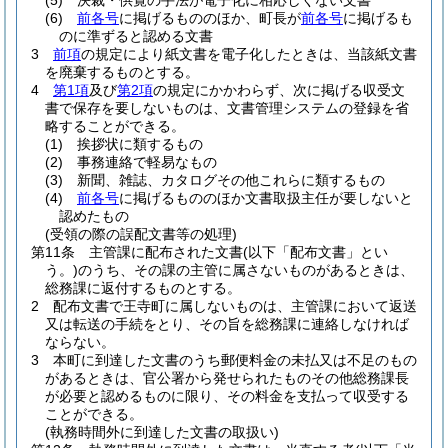
(5)
決裁・供覧の手法が電子化に相応しくない文書
(6)
前各号
に掲げるもののほか、町長が
前各号
に掲げるも
のに準ずると認める文書
3
前項
の規定により紙文書を電子化したときは、当該紙文書
を廃棄するものとする。
4
第1項
及び
第2項
の規定にかかわらず、次に掲げる収受文
書で保存を要しないものは、文書管理システムの登録を省
略することができる。
(1)
挨拶状に類するもの
(2)
事務連絡で軽易なもの
(3)
新聞、雑誌、カタログその他これらに類するもの
(4)
前各号
に掲げるもののほか文書取扱主任が要しないと
認めたもの
(受領の際の誤配文書等の処理)
第11条
主管課に配布された文書
(以下「配布文書」とい
う。)
のうち、その課の主管に属さないものがあるときは、
総務課に返付するものとする。
2
配布文書で王寺町に属しないものは、主管課において返送
又は転送の手続をとり、その旨を総務課に連絡しなければ
ならない。
3
本町に到達した文書のうち郵便料金の未払又は不足のもの
があるときは、官公署から発せられたものその他総務課長
が必要と認めるものに限り、その料金を支払って収受する
ことができる。
(執務時間外に到達した文書の取扱い)