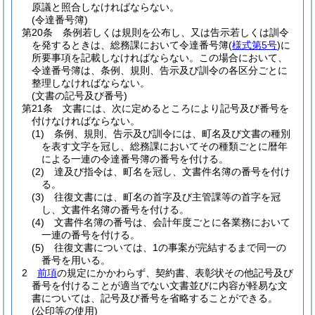
原議と照合しなければならない。
(令達番号簿)
第20条
条例若しくは規則を公布し、又は告示若しくは訓令
を発するときは、総務課において令達番号簿
(
様式第5号
)
に
所要事項を記載しなければならない。
この場合において、
令達番号簿は、条例、規則、告示及び訓令の各区分ごとに
整理しなければならない。
(文書の記号及び番号)
第21条
文書には、次に定めるところにより記号及び番号を
付けなければならない。
(1)
条例、規則、告示及び訓令には、町名及び文書の種別
を表す文字を冠し、総務課においてその種類ごとに暦年
による一連の令達番号簿の番号を付ける。
(2)
達及び指令は、町名を冠し、文書件名簿の番号を付け
る。
(3)
往復文書には、町名の首字及び主管課等の首字を冠
し、文書件名簿の番号を付ける。
(4)
文書件名簿の番号は、会計年度ごとに各業務において
一連の番号を付ける。
(5)
往復文書については、1の事案が完結するまで同一の
番号を用いる。
2
前項
の規定にかかわらず、契約書、表彰状その他記号及び
番号を付けることが適当でない文書並びに内容が軽易な文
書については、記号及び番号を省略することができる。
(公印等の使用)