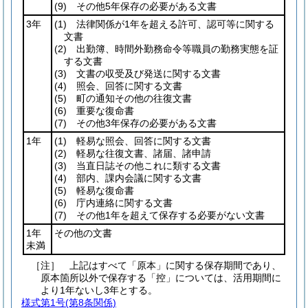
(9)
その他5年保存の必要がある文書
3年
(1)
法律関係が1年を超える許可、認可等に関する
文書
(2)
出勤簿、時間外勤務命令等職員の勤務実態を証
する文書
(3)
文書の収受及び発送に関する文書
(4)
照会、回答に関する文書
(5)
町の通知その他の往復文書
(6)
重要な復命書
(7)
その他3年保存の必要がある文書
1年
(1)
軽易な照会、回答に関する文書
(2)
軽易な往復文書、諸届、諸申請
(3)
当直日誌その他これに類する文書
(4)
部内、課内会議に関する文書
(5)
軽易な復命書
(6)
庁内連絡に関する文書
(7)
その他1年を超えて保存する必要がない文書
1年
その他の文書
未満
［注］ 上記はすべて「原本」に関する保存期間であり、
原本箇所以外で保存する「控」については、活用期間に
より1年ないし3年とする。
様式第1号
(第8条関係)