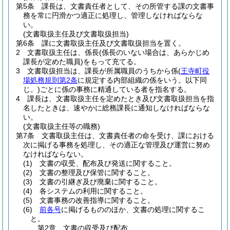
第5条
課長は、文書責任者として、その所管する課の文書事
務を常に円滑かつ適正に処理し、管理しなければならな
い。
(文書取扱主任及び文書取扱担当)
第6条
課に文書取扱主任及び文書取扱担当を置く。
2
文書取扱主任は、係長
(係長のいない場合は、あらかじめ
課長が定めた職員)
をもって充てる。
3
文書取扱担当は、課長が所属職員のうちから係
(
王寺町役
場処務規則第2条
に規定する内部組織の係をいう。以下同
じ。)
ごとに係の事務に精通している者を指名する。
4
課長は、文書取扱主任を定めたとき及び文書取扱担当を指
名したときは、速やかに総務課長に通知しなければならな
い。
(文書取扱主任等の職務)
第7条
文書取扱主任は、文書責任者の命を受け、課における
次に掲げる事務を処理し、その適正な管理及び運営に努め
なければならない。
(1)
文書の収受、配布及び発送に関すること。
(2)
文書の整理及び保管に関すること。
(3)
文書の引継ぎ及び廃棄に関すること。
(4)
各システムの利用に関すること。
(5)
文書事務の改善指導に関すること。
(6)
前各号
に掲げるもののほか、文書の処理に関するこ
と。
第2章
文書の収受及び配布