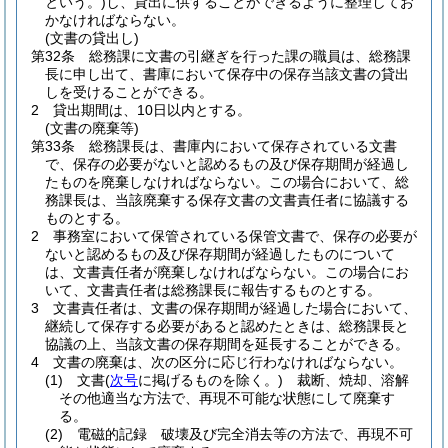
という。)
し、貸出に供することができるように整理してお
かなければならない。
(文書の貸出し)
第32条
総務課に文書の引継ぎを行った課の職員は、総務課
長に申し出て、書庫において保存中の保存当該文書の貸出
しを受けることができる。
2
貸出期間は、10日以内とする。
(文書の廃棄等)
第33条
総務課長は、書庫内において保存されている文書
で、保存の必要がないと認めるもの及び保存期間が経過し
たものを廃棄しなければならない。
この場合において、総
務課長は、当該廃棄する保存文書の文書責任者に協議する
ものとする。
2
事務室において保管されている保管文書で、保存の必要が
ないと認めるもの及び保存期間が経過したものについて
は、文書責任者が廃棄しなければならない。
この場合にお
いて、文書責任者は総務課長に報告するものとする。
3
文書責任者は、文書の保存期間が経過した場合において、
継続して保存する必要があると認めたときは、総務課長と
協議の上、当該文書の保存期間を延長することができる。
4
文書の廃棄は、次の区分に応じ行わなければならない。
(1)
文書
(
次号
に掲げるものを除く。)
裁断、焼却、溶解
その他適当な方法で、再現不可能な状態にして廃棄す
る。
(2)
電磁的記録 破壊及び完全消去等の方法で、再現不可