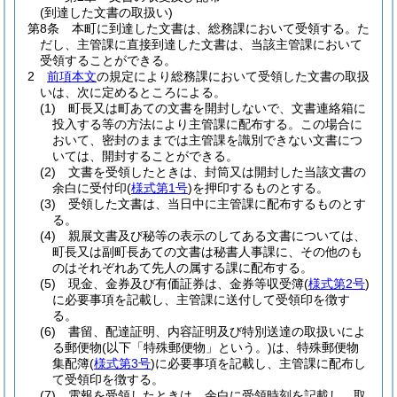
(到達した文書の取扱い)
第8条
本町に到達した文書は、総務課において受領する。
た
だし、主管課に直接到達した文書は、当該主管課において
受領することができる。
2
前項本文
の規定により総務課において受領した文書の取扱
いは、次に定めるところによる。
(1)
町長又は町あての文書を開封しないで、文書連絡箱に
投入する等の方法により主管課に配布する。
この場合に
おいて、密封のままでは主管課を識別できない文書につ
いては、開封することができる。
(2)
文書を受領したときは、封筒又は開封した当該文書の
余白に受付印
(
様式第1号
)
を押印するものとする。
(3)
受領した文書は、当日中に主管課に配布するものとす
る。
(4)
親展文書及び秘等の表示のしてある文書については、
町長又は副町長あての文書は秘書人事課に、その他のも
のはそれぞれあて先人の属する課に配布する。
(5)
現金、金券及び有価証券は、金券等収受簿
(
様式第2号
)
に必要事項を記載し、主管課に送付して受領印を徴す
る。
(6)
書留、配達証明、内容証明及び特別送達の取扱いによ
る郵便物
(以下「特殊郵便物」という。)
は、特殊郵便物
集配簿
(
様式第3号
)
に必要事項を記載し、主管課に配布し
て受領印を徴する。
(7)
電報を受領したときは、余白に受領時刻を記載し、取