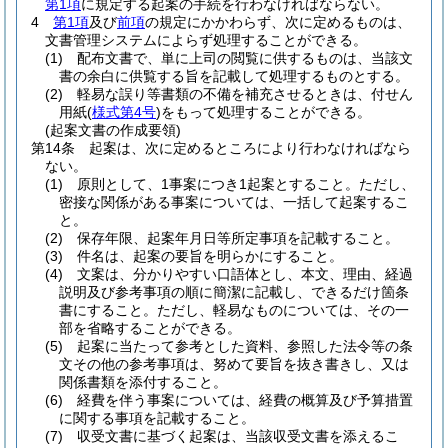
第1項
に規定する起案の手続を行わなければならない。
4
第1項
及び
前項
の規定にかかわらず、次に定めるものは、
文書管理システムによらず処理することができる。
(1)
配布文書で、単に上司の閲覧に供するものは、当該文
書の余白に供覧する旨を記載して処理するものとする。
(2)
軽易な誤り等書類の不備を補充させるときは、付せん
用紙
(
様式第4号
)
をもって処理することができる。
(起案文書の作成要領)
第14条
起案は、次に定めるところにより行わなければなら
ない。
(1)
原則として、1事案につき1起案とすること。
ただし、
密接な関係がある事案については、一括して起案するこ
と。
(2)
保存年限、起案年月日等所定事項を記載すること。
(3)
件名は、起案の要旨を明らかにすること。
(4)
文案は、分かりやすい口語体とし、本文、理由、経過
説明及び参考事項の順に簡潔に記載し、できるだけ箇条
書にすること。
ただし、軽易なものについては、その一
部を省略することができる。
(5)
起案に当たって参考とした資料、参照した法令等の条
文その他の参考事項は、努めて要旨を抜き書きし、又は
関係書類を添付すること。
(6)
経費を伴う事案については、経費の概算及び予算措置
に関する事項を記載すること。
(7)
収受文書に基づく起案は、当該収受文書を添えるこ