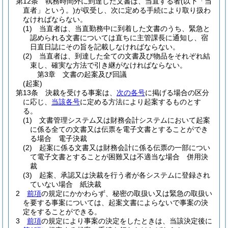
第12条
執務時間外に到達した文書は、当直する者
(以下「当
直者」という。)
が収受し、次に定める手続により取り扱わ
なければならない。
(1)
当直者は、当直勤務中に到着した文書のうち、緊急と
認められる文書については直ちに主管課長に通知し、宿
日直日誌にその旨を記載しなければならない。
(2)
当直者は、到達した全ての文書及び物品をそれぞれ結
束し、確実な方法で引き継がなければならない。
第3章
文書の起案及び回議
(起案)
第13条
決裁を受ける事案は、
次の各号
に掲げる場合の区分
に応じ、
当該各号
に定める方法により起案するものとす
る。
(1)
文書管理システム又は財務会計システムにおいて起案
に係る全ての文書又は伝票を電子文書とすることができ
る場合 電子決裁
(2)
起案に係る文書又は財務会計に係る伝票の一部につい
て電子文書とすることが困難又は不適当な場合 併用決
裁
(3)
起案、承認又は決裁を行う者が各システムに登録され
ていない場合 紙決裁
2
前項
の規定にかかわらず、秘密の取扱い又は緊急の取扱い
を要する事案については、起案文書によらないで事案の決
定をすることができる。
3
前項
の規定により事案の決定をしたときは、当該決定後に