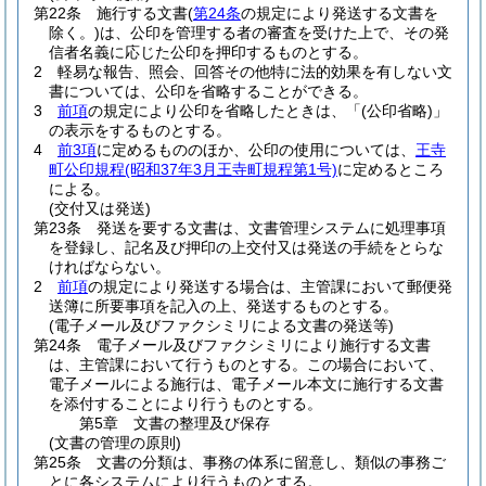
第22条
施行する文書
(
第24条
の規定により発送する文書を
除く。)
は、公印を管理する者の審査を受けた上で、その発
信者名義に応じた公印を押印するものとする。
2
軽易な報告、照会、回答その他特に法的効果を有しない文
書については、公印を省略することができる。
3
前項
の規定により公印を省略したときは、「
(公印省略)
」
の表示をするものとする。
4
前3項
に定めるもののほか、公印の使用については、
王寺
町公印規程
(昭和37年3月王寺町規程第1号)
に定めるところ
による。
(交付又は発送)
第23条
発送を要する文書は、文書管理システムに処理事項
を登録し、記名及び押印の上交付又は発送の手続をとらな
ければならない。
2
前項
の規定により発送する場合は、主管課において郵便発
送簿に所要事項を記入の上、発送するものとする。
(電子メール及びファクシミリによる文書の発送等)
第24条
電子メール及びファクシミリにより施行する文書
は、主管課において行うものとする。
この場合において、
電子メールによる施行は、電子メール本文に施行する文書
を添付することにより行うものとする。
第5章
文書の整理及び保存
(文書の管理の原則)
第25条
文書の分類は、事務の体系に留意し、類似の事務ご
とに各システムにより行うものとする。