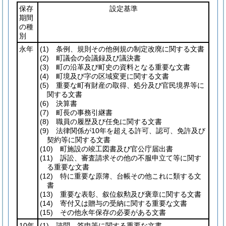
保存
設定基準
期間
の種
別
永年
(1)
条例、規則その他例規の制定改廃に関する文書
(2)
町議会の会議録及び議決書
(3)
町の沿革及び町史の資料となる重要な文書
(4)
町境及び字の区域変更に関する文書
(5)
重要な町有財産の取得、処分及び官民境界等に
関する文書
(6)
決算書
(7)
町長の事務引継書
(8)
職員の履歴及び任免に関する文書
(9)
法律関係が10年を超える許可、認可、免許及び
契約等に関する文書
(10)
町施設の竣工図書及び官公庁届出書
(11)
訴訟、審査請求その他の不服申立て等に関す
る重要な文書
(12)
特に重要な原簿、台帳その他これに類する文
書
(13)
重要な表彰、叙位叙勲及び褒章に関する文書
(14)
寄付又は贈与の受納に関する重要な文書
(15)
その他永年保存の必要がある文書
10年
(1)
諮問、答申等に関する重要な文書