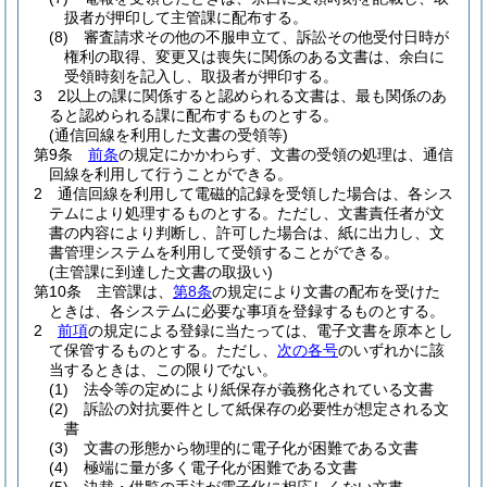
扱者が押印して主管課に配布する。
(8)
審査請求その他の不服申立て、訴訟その他受付日時が
権利の取得、変更又は喪失に関係のある文書は、余白に
受領時刻を記入し、取扱者が押印する。
3
2以上の課に関係すると認められる文書は、最も関係のあ
ると認められる課に配布するものとする。
(通信回線を利用した文書の受領等)
第9条
前条
の規定にかかわらず、文書の受領の処理は、通信
回線を利用して行うことができる。
2
通信回線を利用して電磁的記録を受領した場合は、各シス
テムにより処理するものとする。
ただし、文書責任者が文
書の内容により判断し、許可した場合は、紙に出力し、文
書管理システムを利用して受領することができる。
(主管課に到達した文書の取扱い)
第10条
主管課は、
第8条
の規定により文書の配布を受けた
ときは、各システムに必要な事項を登録するものとする。
2
前項
の規定による登録に当たっては、電子文書を原本とし
て保管するものとする。
ただし、
次の各号
のいずれかに該
当するときは、この限りでない。
(1)
法令等の定めにより紙保存が義務化されている文書
(2)
訴訟の対抗要件として紙保存の必要性が想定される文
書
(3)
文書の形態から物理的に電子化が困難である文書
(4)
極端に量が多く電子化が困難である文書