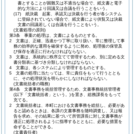
書とすることが困難又は不適当な場合で、紙文書と電子
的な方法により回議又は合議を行うことをいう。
(17)
紙決裁 起案、承認又は決裁を行う者が各システム
に登録されていない場合で、紙文書により供覧又は決裁
文書の回議若しくは合議を行うことをいう。
(文書処理の原則)
第3条
事案の処理は、文書によるものとする。
2
文書は、正確、迅速かつ丁寧に取り扱い、常に整理して事
務の効率的な運用を確保するように努め、処理後の保管及
び保存を適正に行わなければならない。
3
文書は、系統的に秩序立てて管理するため、別に定める文
書分類表に基づき分類しなければならない。
4
文書は、各システムにより管理するものとする。
5
文書の処理に当たっては、常に責任をもって行うととも
に、その処理状況を明らかにしなければならない。
(文書統括者の職務)
第4条
文書事務を統括管理するため、文書事務統括管理者
(以下「文書統括者」という。)
を置き、総務課長をもって
充てる。
2
文書統括者は、本町における文書事務を総括し、必要があ
ると認めるときは、各課の文書事務を随時調査し、又は報
告を求め、その結果に基づいて所管課長に対し文書事務が
適正に処理されるように指導するとともに、必要な措置を
命ずることができる。
(文書責任者)