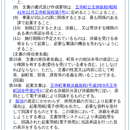
と。
(8)
文書の書式及び作成要領は、
王寺町公文例規程
(昭和
41年12月王寺町規程第7号)
に定めるところによること。
(9)
事案が2以上の課に関係するときは、最も関係のある
課で起案すること。
(10)
加除訂正するときは、決裁し、又は専決する権限の
ある者の承認を得ること。
(11)
施行期限の予定されているものは、決裁を受ける余
裕をもって起案し、必要な審議の機会を失わないように
すること。
(文書の発信者名義)
第15条
文書の発信者名義は、町長その他法令等の規定によ
り権限を有する者
(委任を受けている者を含む。)
としなけ
ればならない。
ただし、文書の性質又は内容に応じて町
長、副町長、部長、課長等の名義を用いることができる。
(回議)
第16条
起案文書は、
王寺町事務決裁規程
(平成3年9月王寺
町訓令甲第2号)
に定める決裁区分及び決裁順序に従い、原
則として電子決裁により回議するものとする。
2
前項
の規定にかかわらず、併用決裁の方法により起案する
場合は、起案用紙
(電子併用)
を出力し、必要な資料を添付
して回議するものとする。
この場合において、決裁を承認
しようとする者は、文書管理システムにより承認処理を
し、回議された起案用紙
(電子併用)
に当該承認を行った旨
の表示をするものとする。