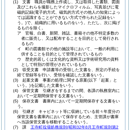
(1)
文書 職員が職務上作成し、又は取得した書類、図面
及びこれらを撮影したマイクロフィルム、写真並びに電
磁的記録
(電子的方式、磁気的方式その他人の知覚によっ
ては認識することができない方式で作られた記録をい
う。)
で、組織的に用いるものをいう。
ただし、次に掲げ
るものを除く。
ア
官報、白書、新聞、雑誌、書籍その他不特定多数の
者に販売し、又は配布することを目的として発行され
るもの
イ
町の図書館その他の施設等において、一般の利用に
供することを目的として管理されているもの
ウ
歴史的若しくは文化的な資料又は学術研究用の資料
として特別の管理がされているもの
(2)
収受文書 申請書等の受領した文書を、所定の手続を
経て登録等を行い、受領を確認した文書をいう。
(3)
起案文書 事案の処理に関する原案
(以下「起案」と
いう。)
を記載した文書をいう。
(4)
保管文書 引継ぎをするまでの間、各課の執務室内に
おいて一定期間保管する文書をいう。
(5)
保存文書 書庫内において一定期間保存する文書をい
う。
(6)
引継ぎ キャビネット等に収納している前々年度分の
保管文書を書庫内において保存するため、主管課が書庫
へ当該保管文書を移動することをいう。
(7)
課
王寺町役場処務規則
(昭和32年8月王寺町規則第2