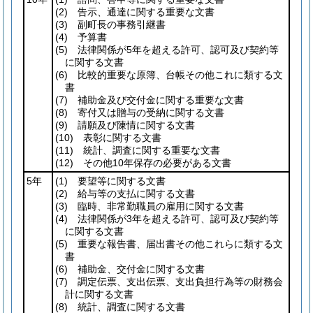
(2)
告示、通達に関する重要な文書
(3)
副町長の事務引継書
(4)
予算書
(5)
法律関係が5年を超える許可、認可及び契約等
に関する文書
(6)
比較的重要な原簿、台帳その他これに類する文
書
(7)
補助金及び交付金に関する重要な文書
(8)
寄付又は贈与の受納に関する文書
(9)
請願及び陳情に関する文書
(10)
表彰に関する文書
(11)
統計、調査に関する重要な文書
(12)
その他10年保存の必要がある文書
5年
(1)
要望等に関する文書
(2)
給与等の支払に関する文書
(3)
臨時、非常勤職員の雇用に関する文書
(4)
法律関係が3年を超える許可、認可及び契約等
に関する文書
(5)
重要な報告書、届出書その他これらに類する文
書
(6)
補助金、交付金に関する文書
(7)
調定伝票、支出伝票、支出負担行為等の財務会
計に関する文書
(8)
統計、調査に関する文書