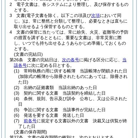
2
電子文書は、各システムにより整理し、及び保存するもの
とする。
3
文書
(電子文書を除く。以下この項及び
次項
において同
じ。)
は、常に整然と分類して整理し、必要なときは直ちに
取り出せるよう保管するものとする。
4
文書の保管に当たっては、常に紛失、火災、盗難等の予防
の措置を講ずるとともに、重要な文書は、非常災害に際
し、いつでも持ち出せるようあらかじめ準備しておくもの
とする。
(文書の完結日)
第26条
文書の完結日は、
次の各号
に掲げる区分に応じ、
当
該各号
に次に定める日とする。
(1)
常時執務の用に供する帳簿 当該帳簿が閉鎖された日
(加除式の帳簿から除冊されたものにあっては、除冊され
た日)
(2)
出納の証拠書類 当該出納のあった日
(3)
契約に関する文書 当該契約を締結した日
(4)
条例、規則、告示及び訓令 公布し、又は公示された
日
(5)
争訟に関する文書 当該事件が完結した日
(6)
発送を要する文書 発送した日
(7)
前各号
に規定する文書以外の文書 決裁又は供覧が終
了した日
(文書の保存期間)
第27条
文書の保存期間の種別は、次のとおりとする。