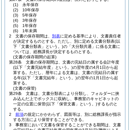
(1)
永年保存
(2)
10年保存
(3)
5年保存
(4)
3年保存
(5)
1年保存
(6)
1年未満
2
文書の保存期間は、
別表
に定める基準により、文書責任者
が決定するものとする。
ただし、別に定める文書分類表
(以
下「文書分類表」という。)
の「大分類共通」に係る文書に
ついては、総務課長が決定するものとする。
(文書の保存期間の起算)
第28条
文書の保存期間は、文書の完結日の属する会計年度
(以下「文書完結年度」という。)
の翌年度の4月1日から起
算する。
ただし、暦年による文書は、文書の完結日の属す
る年
(以下「文書完結年」という。)
の翌年の1月1日から起
算する。
(文書の保管)
第29条
文書は、文書分類表により分類し、フォルダーに挟
み込んだ上でボックスに収納し、事務室のキャビネットの
一定の位置に保管
(以下「保管文書」という。)
するものと
する。
2
前項
の規定にかかわらず、図面等は、別に総務課長が指示
する方法により保管することができる。
3
事務室において文書を保管することができる期間は、文書