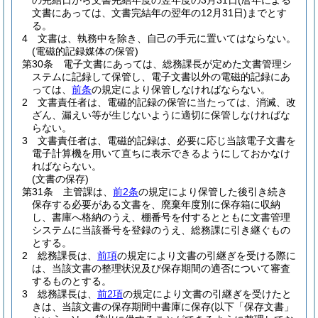
の完結日から文書完結年度の翌年度の3月31日
(暦年による
文書にあっては、文書完結年の翌年の12月31日)
までとす
る。
4
文書は、執務中を除き、自己の手元に置いてはならない。
(電磁的記録媒体の保管)
第30条
電子文書にあっては、総務課長が定めた文書管理シ
ステムに記録して保管し、電子文書以外の電磁的記録にあ
っては、
前条
の規定により保管しなければならない。
2
文書責任者は、電磁的記録の保管に当たっては、消滅、改
ざん、漏えい等が生じないように適切に保管しなければな
らない。
3
文書責任者は、電磁的記録は、必要に応じ当該電子文書を
電子計算機を用いて直ちに表示できるようにしておかなけ
ればならない。
(文書の保存)
第31条
主管課は、
前2条
の規定により保管した後引き続き
保存する必要がある文書を、廃棄年度別に保存箱に収納
し、書庫へ格納のうえ、棚番号を付するとともに文書管理
システムに当該番号を登録のうえ、総務課に引き継ぐもの
とする。
2
総務課長は、
前項
の規定により文書の引継ぎを受ける際に
は、当該文書の整理状況及び保存期間の適否について審査
するものとする。
3
総務課長は、
前2項
の規定により文書の引継ぎを受けたと
きは、当該文書の保存期間中書庫に保存
(以下「保存文書」