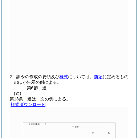
2
訓令の作成の要領及び
様式
については、
前項
に定めるもの
のほか告示の例による。
第6節
達
(達)
第13条
達は、次の例による。
[様式ダウンロード]