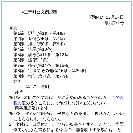
○王寺町公文例規程
昭和41年12月17日
規程第9号
目次
第1節
通則
(第1条～第4条)
第2節
条例
(第5条～第7条)
第3節
規則
(第8条・第9条)
第4節
告示
(第10条)
第5節
訓令
(第11条・第12条)
第6節
達
(第13条)
第7節
指令
(第14条・第15条)
第8節
往復文その他
(第16条～第20条)
第9節
雑則
(第21条・第22条)
附則
第1節
通則
(趣旨)
第1条
本町の公文書は、別に定めのあるもののほか、
この規
程
の定めるところにより作成しなければならない。
(用字用語及び文体)
第2条
用字及び用語は、平易なものを用い、現代かなづかい
によらなければならない。
2
文体は、口語体とし、ひらがな書きとする。
ただし、文語
体でかたかな書きによる令達の一部を改正する場合は、そ