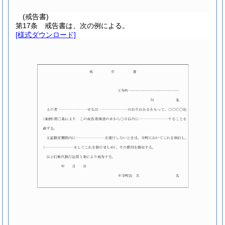
(戒告書)
第17条
戒告書は、次の例による。
[様式ダウンロード]