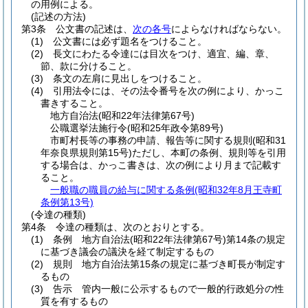
の用例による。
(記述の方法)
第3条
公文書の記述は、
次の各号
によらなければならない。
(1)
公文書には必ず題名をつけること。
(2)
長文にわたる令達には目次をつけ、適宜、編、章、
節、款に分けること。
(3)
条文の左肩に見出しをつけること。
(4)
引用法令には、その法令番号を次の例により、かっこ
書きすること。
地方自治法
(昭和22年法律第67号)
公職選挙法施行令
(昭和25年政令第89号)
市町村長等の事務の申請、報告等に関する規則
(昭和31
年奈良県規則第15号)
ただし、本町の条例、規則等を引用
する場合は、かっこ書きは、次の例により月まで記載す
ること。
一般職の職員の給与に関する条例
(昭和32年8月王寺町
条例第13号)
(令達の種類)
第4条
令達の種類は、次のとおりとする。
(1)
条例 地方自治法
(昭和22年法律第67号)
第14条の規定
に基づき議会の議決を経て制定するもの
(2)
規則 地方自治法第15条の規定に基づき町長が制定す
るもの
(3)
告示 管内一般に公示するもので一般的行政処分の性
質を有するもの