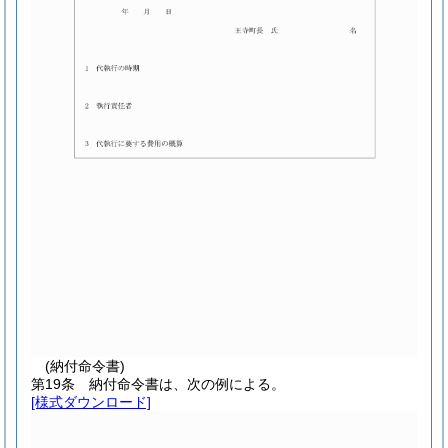
(納付命令書)
第19条
納付命令書は、次の例による。
[様式ダウンロード]