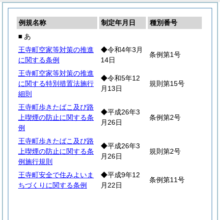
例規名称
制定年月日
種別番号
■ あ
王寺町空家等対策の推進
◆令和4年3月
条例第1号
に関する条例
14日
王寺町空家等対策の推進
◆令和5年12
に関する特別措置法施行
規則第15号
月13日
細則
王寺町歩きたばこ及び路
◆平成26年3
上喫煙の防止に関する条
条例第2号
月26日
例
王寺町歩きたばこ及び路
◆平成26年3
上喫煙の防止に関する条
規則第2号
月26日
例施行規則
王寺町安全で住みよいま
◆平成9年12
条例第11号
ちづくりに関する条例
月22日