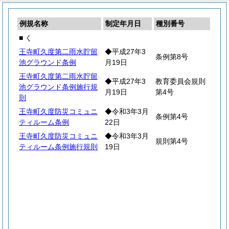
例規名称
制定年月日
種別番号
■ く
王寺町久度第二雨水貯留
◆平成27年3
条例第8号
池グラウンド条例
月19日
王寺町久度第二雨水貯留
◆平成27年3
教育委員会規則
池グラウンド条例施行規
月19日
第4号
則
王寺町久度防災コミュニ
◆令和3年3月
条例第4号
ティルーム条例
22日
王寺町久度防災コミュニ
◆令和3年3月
規則第4号
ティルーム条例施行規則
19日