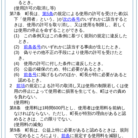
るとき。
(使用許可の取消し等)
第7条
町長は、
第5条
の規定による使用の許可を受けた者
(以
下「使用者」という。)
が
次の各号
のいずれかに該当すると
きは、使用の許可を取り消し、又は使用を制限し、若しく
は使用の停止を命ずることができる。
(1)
この条例又はこの条例に基づく規則の規定に違反した
とき。
(2)
前条各号
のいずれかに該当する事由が生じたとき。
(3)
偽りその他不正の手段により使用の許可を受けたと
き。
(4)
使用の許可に付した条件に違反したとき。
(5)
公益の確保のため、特に必要があるとき。
(6)
前各号
に掲げるもののほか、町長が特に必要があると
認めるとき。
2
前項
の規定による許可の取消し又は使用の制限若しくは使
用の停止によって使用者に損害を生じても、町はその責め
を負わない。
(使用料)
第8条
使用料は1時間600円とし、使用者は使用料を前納し
なければならない。
ただし、町長が特別の理由があると認
めるときは、この限りでない。
(使用料の減免)
第9条
町長は、公益上特に必要があると認めるときは、規則
で定めるところにより、
前条
に規定する使用料を減額し、