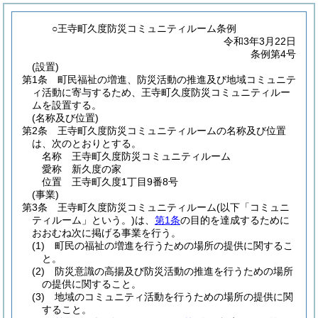
○王寺町久度防災コミュニティルーム条例
令和3年3月22日
条例第4号
(設置)
第1条
町民福祉の増進、防災活動の推進及び地域コミュニテ
ィ活動に寄与するため、王寺町久度防災コミュニティルー
ムを設置する。
(名称及び位置)
第2条
王寺町久度防災コミュニティルームの名称及び位置
は、次のとおりとする。
名称 王寺町久度防災コミュニティルーム
愛称 新久度の家
位置 王寺町久度1丁目9番8号
(事業)
第3条
王寺町久度防災コミュニティルーム
(以下「コミュニ
ティルーム」という。)
は、
第1条
の目的を達成するために
おおむね次に掲げる事業を行う。
(1)
町民の福祉の増進を行うための場所の提供に関するこ
と。
(2)
防災意識の高揚及び防災活動の推進を行うための場所
の提供に関すること。
(3)
地域のコミュニティ活動を行うための場所の提供に関
すること。