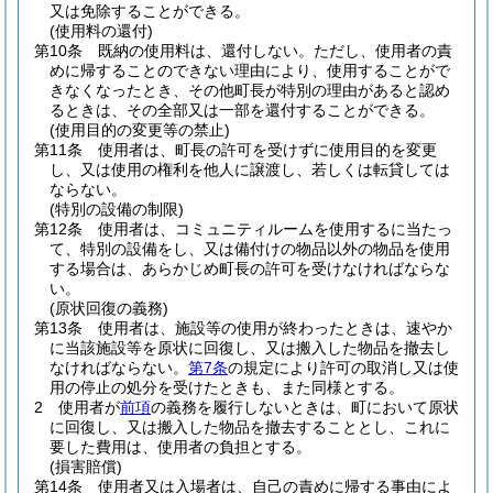
又は免除することができる。
(使用料の還付)
第10条
既納の使用料は、還付しない。
ただし、使用者の責
めに帰することのできない理由により、使用することがで
きなくなったとき、その他町長が特別の理由があると認め
るときは、その全部又は一部を還付することができる。
(使用目的の変更等の禁止)
第11条
使用者は、町長の許可を受けずに使用目的を変更
し、又は使用の権利を他人に譲渡し、若しくは転貸しては
ならない。
(特別の設備の制限)
第12条
使用者は、コミュニティルームを使用するに当たっ
て、特別の設備をし、又は備付けの物品以外の物品を使用
する場合は、あらかじめ町長の許可を受けなければならな
い。
(原状回復の義務)
第13条
使用者は、施設等の使用が終わったときは、速やか
に当該施設等を原状に回復し、又は搬入した物品を撤去し
なければならない。
第7条
の規定により許可の取消し又は使
用の停止の処分を受けたときも、また同様とする。
2
使用者が
前項
の義務を履行しないときは、町において原状
に回復し、又は搬入した物品を撤去することとし、これに
要した費用は、使用者の負担とする。
(損害賠償)
第14条
使用者又は入場者は、自己の責めに帰する事由によ