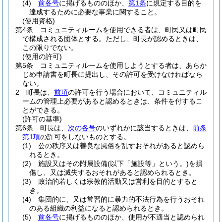
(4)
前各号
に掲げるもののほか、
第1条
に規定する目的を
達成するために必要な事業に関すること。
(使用資格)
第4条
コミュニティルームを使用できる者は、町民又は町民
で構成される団体とする。
ただし、町長が認めるときは、
この限りでない。
(使用の許可)
第5条
コミュニティルームを使用しようとする者は、あらか
じめ申請書を町長に提出し、その許可を受けなければなら
ない。
2
町長は、
前項
の許可を行う場合において、コミュニティル
ームの管理上必要があると認めるときは、条件を付するこ
とができる。
(許可の基準)
第6条
町長は、
次の各号
のいずれかに該当するときは、
前条
第1項
の許可をしないものとする。
(1)
公の秩序又は善良な風俗を乱すおそれがあると認めら
れるとき。
(2)
施設又はその附属設備
(以下「施設等」という。)
を損
傷し、又は滅失するおそれがあると認められるとき。
(3)
政治的若しくは宗教的活動又は営利を目的とすると
き。
(4)
集団的に、又は常習的に暴力的不法行為を行うおそれ
のある組織の利益になると認められるとき。
(5)
前各号
に掲げるもののほか、使用が不適当と認められ