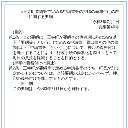
○王寺町要綱等で定める申請書等の押印の義務付けの廃
止に関する要綱
令和3年7月1日
要綱第40号
(目的)
第1条
この要綱は、王寺町が要綱その他例規以外の定め
(以
下「要綱等」という。)
で定める申請書、届出書その他の書
類
(以下「申請書等」という。)
について、押印の義務付け
を廃止することにより、行政手続の簡素化を図り、もって
町民の負担を軽減することを目的とする。
(押印の義務付けの廃止)
第2条
王寺町が要綱等で定める申請書等のうち、町長が別で
定めるものについては、当該要綱の規定にかかわらず、押
印の義務付けを廃止するものとする。
附
則
この要綱は、令和3年7月1日から施行する。