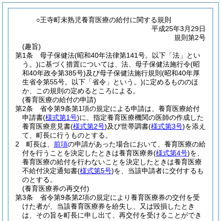
○王寺町未熟児養育医療の給付に関する規則
平成25年3月29日
規則第2号
(趣旨)
第1条
母子保健法
(昭和40年法律第141号。以下「法」とい
う。)
に基づく措置については、法、母子保健法施行令
(昭
和40年政令第385号)
及び母子保健法施行規則
(昭和40年厚
生省令第55号。以下「省令」という。)
に定めるもののほ
か、この規則の定めるところによる。
(養育医療の給付の申請)
第2条
省令第9条第1項の規定による申請は、養育医療給付
申請書
(
様式第1号
)
に、指定養育医療機関の医師の作成した
養育医療意見書
(
様式第2号
)
及び世帯調書
(
様式第3号
)
を添え
て、町長に行うものとする。
2
町長は、
前項
の申請があった場合において、養育医療の給
付を行うことを決定したときは養育医療券
(
様式第4号
)
を、
養育医療の給付を行わないことを決定したときは養育医療
不給付決定通知書
(
様式第5号
)
を、当該申請者に交付するも
のとする。
(養育医療券の再交付)
第3条
省令第9条第2項の規定により養育医療券の交付を受
けた者が、当該養育医療券を紛失し、又は毀損したとき
は、その旨を町長に申し出て、再交付を受けることができ