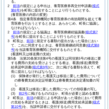
る。
2
前項
の規定による申出は、養育医療券再交付申請書
(
様式
第6号
)
を町長に提出することにより行うものとする。
(養育医療の内容の変更)
第4条
指定養育医療機関が養育医療券の有効期間を超えて養
育医療を行おうとするときは、あらかじめ、町長に協議し
なければならない。
2
前項
の規定による協議は、養育医療継続協議書
(
様式第7
号
)
を町長に提出することにより行うものとする。
3
町長は、
前項
に規定する書類の提出があった場合におい
て、これに同意するときは、養育医療継続同意書
(
様式第8
号
)
を当該養育医療機関に交付するものとする。
(看護料又は移送費の支給)
第5条
法第20条第3項第4号の看護又は同項第5号の移送に要
する費用の支給を受けようとする者は、看護
(移送)
費用受
給承認申請書
(
様式第9号
)
に、次に掲げる書類を添えて、町
長に提出しなければならない。
(1)
保険者が発行した看護又は移送に要した費用について
の療養費支給決定証明書又は療養費支給決定通知書の写
し
(2)
看護又は移送に要した費用についての領収書の写し
(3)
前2号
に掲げるもののほか、町長が必要と認める書類
2
町長は、
前項
の規定による申請があった場合において費用
の支給を承認するときは、看護
(移送)
費用支給承認書
(
様式
第10号
)
を、当該申請者に交付するものとする。