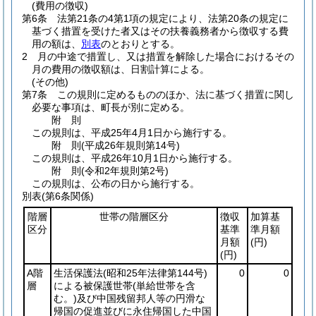
(費用の徴収)
第6条
法第21条の4第1項の規定により、法第20条の規定に
基づく措置を受けた者又はその扶養義務者から徴収する費
用の額は、
別表
のとおりとする。
2
月の中途で措置し、又は措置を解除した場合におけるその
月の費用の徴収額は、日割計算による。
(その他)
第7条
この規則に定めるもののほか、法に基づく措置に関し
必要な事項は、町長が別に定める。
附
則
この規則は、平成25年4月1日から施行する。
附
則
(平成26年
規則第14号)
この規則は、平成26年10月1日から施行する。
附
則
(令和2年
規則第2号)
この規則は、公布の日から施行する。
別表
(第6条関係)
階層
世帯の階層区分
徴収
加算基
区分
基準
準月額
月額
(円)
(円)
A階
生活保護法
(昭和25年法律第144号)
0
0
層
による被保護世帯
(単給世帯を含
む。)
及び中国残留邦人等の円滑な
帰国の促進並びに永住帰国した中国