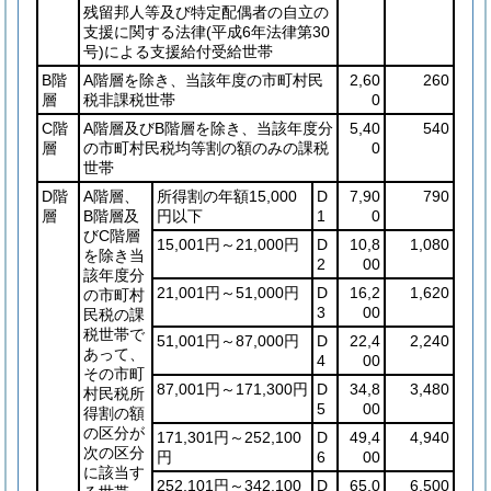
残留邦人等及び特定配偶者の自立の
支援に関する法律
(平成6年法律第30
号)
による支援給付受給世帯
B階
A階層を除き、当該年度の市町村民
2,60
260
層
税非課税世帯
0
C階
A階層及びB階層を除き、当該年度分
5,40
540
層
の市町村民税均等割の額のみの課税
0
世帯
D階
A階層、
所得割の年額15,000
D
7,90
790
層
B階層及
円以下
1
0
びC階層
15,001円～21,000円
D
10,8
1,080
を除き当
2
00
該年度分
21,001円～51,000円
D
16,2
1,620
の市町村
3
00
民税の課
税世帯で
51,001円～87,000円
D
22,4
2,240
あって、
4
00
その市町
87,001円～171,300円
D
34,8
3,480
村民税所
5
00
得割の額
の区分が
171,301円～252,100
D
49,4
4,940
次の区分
円
6
00
に該当す
252,101円～342,100
D
65,0
6,500