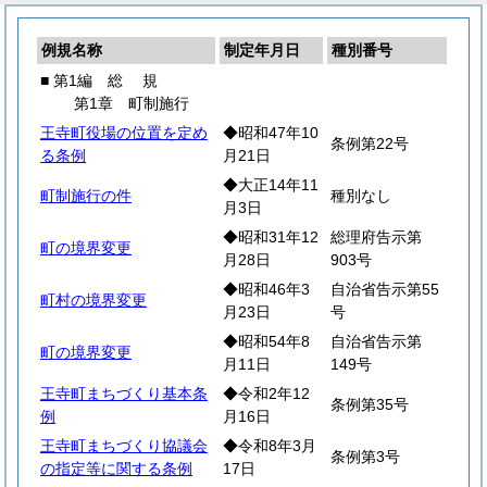
例規名称
制定年月日
種別番号
■ 第1編
総
規
第1章 町制施行
王寺町役場の位置を定め
◆昭和47年10
条例第22号
る条例
月21日
◆大正14年11
町制施行の件
種別なし
月3日
◆昭和31年12
総理府告示第
町の境界変更
月28日
903号
◆昭和46年3
自治省告示第55
町村の境界変更
月23日
号
◆昭和54年8
自治省告示第
町の境界変更
月11日
149号
王寺町まちづくり基本条
◆令和2年12
条例第35号
例
月16日
王寺町まちづくり協議会
◆令和8年3月
条例第3号
の指定等に関する条例
17日