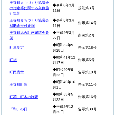
王寺町まちづくり協議会
◆令和8年3月
の指定等に関する条例施
規則第3号
11日
行規則
王寺町まちづくり協議会
◆令和8年3月
告示第14号
補助金交付要綱
11日
王寺町総合計画審議会条
◆平成4年3月
条例第2号
例
27日
◆昭和32年9
町章制定
告示第18号
月28日
◆昭和41年12
町旗
告示第5号
月17日
◆昭和40年9
町民憲章
告示第10号
月23日
◆昭和49年10
王寺町町歌
告示第11号
月1日
◆昭和53年5
町花、町木の制定
告示第16号
月22日
◆平成2年12
「和」の日
告示第30号
月25日