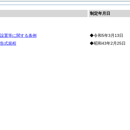
制定年月日
則
設置等に関する条例
◆令和5年3月13日
告式規程
◆昭和43年2月25日