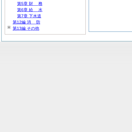
第5章
財
務
第6章
給
水
第7章 下水道
第12編
消
防
第13編 その他