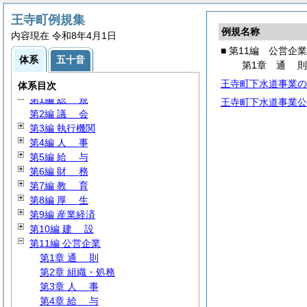
王寺町例規集
例規名称
内容現在 令和8年4月1日
■ 第11編 公営企業
体系
五十音
第1章
通
王寺町下水道事業の
体系目次
第1編
総
規
王寺町下水道事業公
第2編
議
会
第3編 執行機関
第4編
人
事
第5編
給
与
第6編
財
務
第7編
教
育
第8編
厚
生
第9編 産業経済
第10編
建
設
第11編 公営企業
第1章
通
則
第2章 組織・処務
第3章
人
事
第4章
給
与