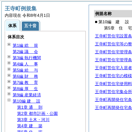
王寺町例規集
例規名称
内容現在 令和8年4月1日
■ 第10編
建
設
体系
五十音
第5章
住
王寺町営住宅設置条
体系目次
王寺町営住宅等の整
第1編
総
規
第2編
議
会
王寺町営住宅管理条
第3編 執行機関
王寺町営住宅管理条
第4編
人
事
王寺町営住宅入居者
第5編
給
与
王寺町営住宅の模様
第6編
財
務
第7編
教
育
王寺町営住宅使用料
第8編
厚
生
王寺町営住宅集会所
第9編 産業経済
王寺町再開発住宅条
第10編
建
設
第1章
通
則
王寺町再開発住宅条
第2章 都市計画・公園
第3章 土木・河川
第4章
建
築