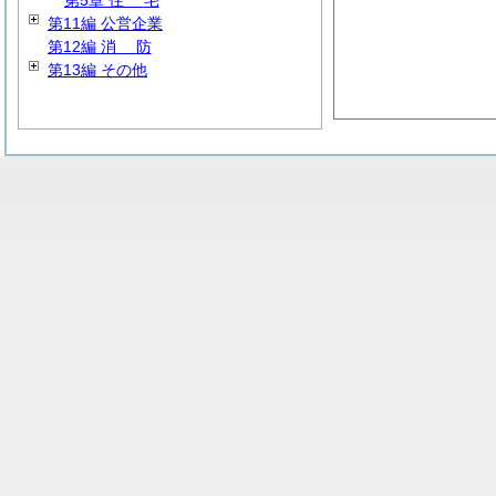
第5章
住
宅
第11編 公営企業
第12編
消
防
第13編 その他