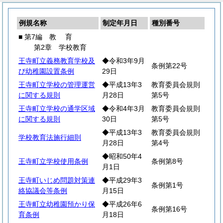
例規名称
制定年月日
種別番号
■ 第7編
教
育
第2章 学校教育
王寺町立義務教育学校及
◆令和3年9月
条例第22号
び幼稚園設置条例
29日
王寺町立学校の管理運営
◆平成13年3
教育委員会規則
に関する規則
月28日
第5号
王寺町立学校の通学区域
◆令和4年3月
教育委員会規則
に関する規則
30日
第5号
◆平成13年3
教育委員会規則
学校教育法施行細則
月28日
第4号
◆昭和50年4
王寺町立学校使用条例
条例第8号
月1日
王寺町いじめ問題対策連
◆平成29年3
条例第1号
絡協議会等条例
月15日
王寺町立幼稚園預かり保
◆平成26年6
条例第16号
育条例
月18日