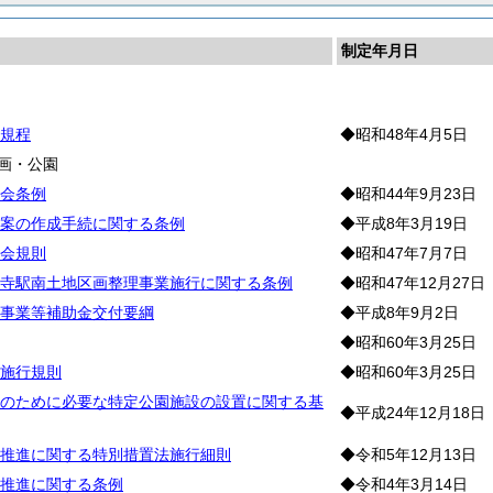
制定年月日
則
規程
◆昭和48年4月5日
画・公園
会条例
◆昭和44年9月23日
案の作成手続に関する条例
◆平成8年3月19日
会規則
◆昭和47年7月7日
寺駅南土地区画整理事業施行に関する条例
◆昭和47年12月27日
事業等補助金交付要綱
◆平成8年9月2日
◆昭和60年3月25日
施行規則
◆昭和60年3月25日
のために必要な特定公園施設の設置に関する基
◆平成24年12月18日
推進に関する特別措置法施行細則
◆令和5年12月13日
推進に関する条例
◆令和4年3月14日