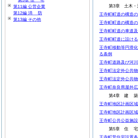
第5章
住
宅
第3章 土木・
第11編 公営企業
第12編
消
防
王寺町町道の構造の
第13編 その他
王寺町町道の構造の
王寺町町道の車道及
王寺町町道に設ける
王寺町移動等円滑化
る条例
王寺町道路及び河川
王寺町法定外公共物
王寺町法定外公共物
王寺町奈良県屋外広
第4章
建
王寺町地区計画区域
王寺町地区計画区域
王寺町公共公益施設
第5章
住
王寺町営住宅設置条