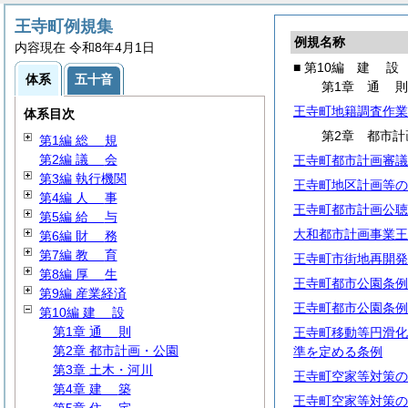
王寺町例規集
例規名称
内容現在 令和8年4月1日
■ 第10編
建
設
体系
五十音
第1章
通
王寺町地籍調査作業
体系目次
第2章 都市計
第1編
総
規
第2編
議
会
王寺町都市計画審議
第3編 執行機関
王寺町地区計画等の
第4編
人
事
王寺町都市計画公聴
第5編
給
与
大和都市計画事業王
第6編
財
務
第7編
教
育
王寺町市街地再開発
第8編
厚
生
王寺町都市公園条例
第9編 産業経済
王寺町都市公園条例
第10編
建
設
第1章
通
則
王寺町移動等円滑化
第2章 都市計画・公園
準を定める条例
第3章 土木・河川
王寺町空家等対策の
第4章
建
築
王寺町空家等対策の