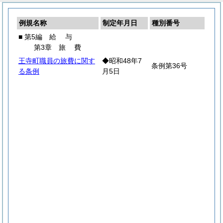
例規名称
制定年月日
種別番号
■ 第5編
給
与
第3章
旅
費
王寺町職員の旅費に関す
◆昭和48年7
条例第36号
る条例
月5日