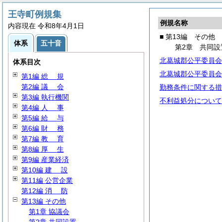
王寺町例規集
例規名称
内容現在 令和8年4月1日
■ 第13編 その他
体系
五十音
第2章 共同設
北葛城郡公平委員会
体系目次
北葛城郡公平委員会
第1編
総
規
第2編
議
会
勤務条件に関する措
第3編 執行機関
不利益処分について
第4編
人
事
第5編
給
与
第6編
財
務
第7編
教
育
第8編
厚
生
第9編 産業経済
第10編
建
設
第11編 公営企業
第12編
消
防
第13編 その他
第1章 協議会