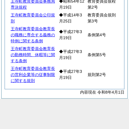
王寺町教育委員会事務局
◆昭和54年12
教育委員会規程
専決規程
月19日
第2号
王寺町教育委員会公印規
◆平成14年3
教育委員会規則
則
月25日
第3号
王寺町教育委員会教育長
◆平成27年3
の職務に専念する義務の
条例第4号
月19日
特例に関する条例
王寺町教育委員会教育長
◆平成27年3
の勤務時間、休暇等に関
条例第5号
月19日
する条例
王寺町教育委員会教育長
◆平成27年3
の営利企業等の従事制限
規則第2号
月19日
に関する規則
内容現在 令和8年4月1日