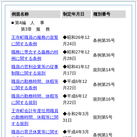
例規名称
制定年月日
種別番号
■ 第4編
人
事
第3章
服
務
王寺町職員の服務の宣誓
◆昭和26年12
条例第35号
に関する条例
月24日
職務に専念する義務の特
◆昭和27年12
条例第36号
例に関する条例
月28日
職員の営利企業等の従事
◆昭和41年12
規則第14号
制限に関する規則
月17日
職員の勤務時間、休暇等
◆平成6年12
条例第25号
に関する条例
月22日
職員の勤務時間、休暇等
◆平成6年12
規則第16号
に関する規則
月22日
王寺町会計年度任用職員
◆令和2年3月
の勤務時間、休暇等に関
規則第5号
31日
する規則
職員の育児休業等に関す
◆平成4年3月
条例第1号