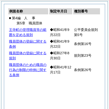
例規名称
制定年月日
種別番号
■ 第4編
人
事
第5章 職員団体
王寺町の管理職員等の範
◆昭和41年9
公平委員会規則
囲を定める規則
月22日
第5号
職員団体の登録に関する
◆昭和41年9
条例第16号
条例
月22日
職員団体の登録に関する
◆昭和27年8
規則第23号
規則
月30日
職員団体のための職員の
◆昭和41年12
行為の制限の特例に関す
条例第26号
月17日
る条例