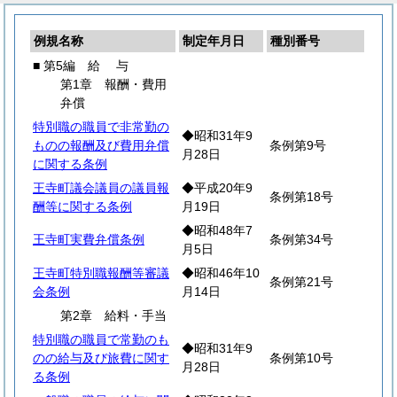
例規名称
制定年月日
種別番号
■ 第5編
給
与
第1章 報酬・費用
弁償
特別職の職員で非常勤の
◆昭和31年9
ものの報酬及び費用弁償
条例第9号
月28日
に関する条例
王寺町議会議員の議員報
◆平成20年9
条例第18号
酬等に関する条例
月19日
◆昭和48年7
王寺町実費弁償条例
条例第34号
月5日
王寺町特別職報酬等審議
◆昭和46年10
条例第21号
会条例
月14日
第2章 給料・手当
特別職の職員で常勤のも
◆昭和31年9
のの給与及び旅費に関す
条例第10号
月28日
る条例