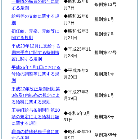
一般職の職員の給与に関
◆昭和32年8
条例第13号
する条例
月7日
給料等の支給に関する規
◆昭和32年8
規則第1号
則
月7日
初任給、昇格、昇給等に
◆昭和42年3
規則第7号
関する規則
月21日
平成23年12月に支給する
◆平成23年11
期末手当に関する特例措
規則第27号
月28日
置に関する規則
平成25年4月1日における
◆平成25年3
号給の調整等に関する規
規則第1号
月29日
則
平成27年改正条例附則第
◆平成27年3
3条及び第5条の規定によ
規則第1号
月19日
る給料に関する規則
王寺町給与条例附則第20
◆令和5年3月
項の規定による給料月額
規則第3号
31日
に関する規則
職員の特殊勤務手当に関
◆昭和48年10
条例第39号
する条例
月5日