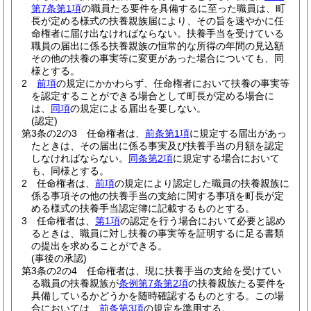
第7条第1項
の職員たる要件を具備するに至った職員は、町
長が定める様式の扶養親族届により、その旨を速やかに任
命権者に届け出なければならない。
扶養手当を受けている
職員の届出に係る扶養親族の恒常的な所得の年間の見込額
その他の扶養の事実等に変更があった場合についても、同
様とする。
2
前項
の規定にかかわらず、任命権者において扶養の事実等
を認定することができる場合として町長が定める場合に
は、
同項
の規定による届出を要しない。
(認定)
第3条の2の3
任命権者は、
前条第1項
に規定する届出があっ
たときは、その届出に係る事実及び扶養手当の月額を認定
しなければならない。
同条第2項
に規定する場合において
も、同様とする。
2
任命権者は、
前項
の規定により認定した職員の扶養親族に
係る事項その他の扶養手当の支給に関する事項を町長が定
める様式の扶養手当認定簿に記載するものとする。
3
任命権者は、
第1項
の認定を行う場合において必要と認め
るときは、職員に対し扶養の事実等を証明するに足る書類
の提出を求めることができる。
(事後の承認)
第3条の2の4
任命権者は、現に扶養手当の支給を受けてい
る職員の扶養親族が
条例第7条第2項
の扶養親族たる要件を
具備しているかどうかを随時確認するものとする。
この場
合においては、
前条第3項
の規定を準用する。