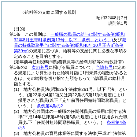
○給料等の支給に関する規則
昭和32年8月7日
規則第1号
(目的)
第1条
この規則は、
一般職の職員の給与に関する条例
(昭和
32年8月王寺町条例第13号。以下「条例」という。)
及び
職
員の特殊勤務手当に関する条例
(昭和48年10月王寺町条例
第39号)
の規定に基づき、給料等の支給に関し必要な事項を
定めることを目的とする。
(定年前再任用短時間勤務職員等の給料月額等の端数計算)
第1条の2
次の各号
に掲げる職員について、
当該各号
に定め
る規定により算出された給料月額に1円未満の端数があると
きは、その端数を切り捨てた額をもって当該職員の給料月
額とする。
(1)
地方公務員法
(昭和25年法律第261号。以下「法」とい
う。)
第22条の4第1項又は第22条の5第1項の規定により
採用された職員
(以下「定年前再任用短時間勤務職員」と
いう。)
条例第4条の2
(2)
地方公共団体の一般職の任期付職員の採用に関する法
律
(平成14年法律第48号)
第5条の規定により採用された職
員
(以下「任期付短時間勤務職員」という。)
条例第4条
の3
(3)
地方公務員の育児休業等に関する法律
(平成3年法律第