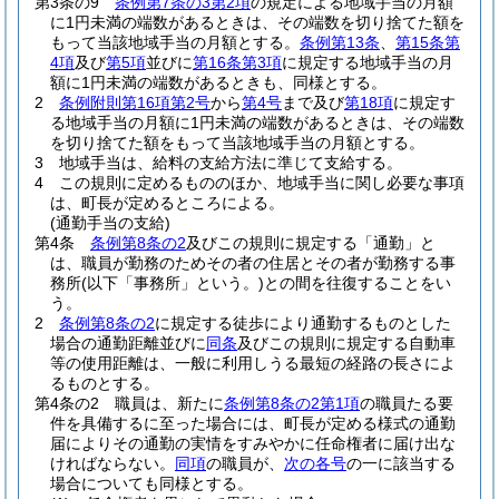
第3条の9
条例第7条の3第2項
の規定による地域手当の月額
に1円未満の端数があるときは、その端数を切り捨てた額を
もって当該地域手当の月額とする。
条例第13条
、
第15条第
4項
及び
第5項
並びに
第16条第3項
に規定する地域手当の月
額に1円未満の端数があるときも、同様とする。
2
条例附則第16項第2号
から
第4号
まで及び
第18項
に規定す
る地域手当の月額に1円未満の端数があるときは、その端数
を切り捨てた額をもって当該地域手当の月額とする。
3
地域手当は、給料の支給方法に準じて支給する。
4
この規則に定めるもののほか、地域手当に関し必要な事項
は、町長が定めるところによる。
(通勤手当の支給)
第4条
条例第8条の2
及びこの規則に規定する「通勤」と
は、職員が勤務のためその者の住居とその者が勤務する事
務所
(以下「事務所」という。)
との間を往復することをい
う。
2
条例第8条の2
に規定する徒歩により通勤するものとした
場合の通勤距離並びに
同条
及びこの規則に規定する自動車
等の使用距離は、一般に利用しうる最短の経路の長さによ
るものとする。
第4条の2
職員は、新たに
条例第8条の2第1項
の職員たる要
件を具備するに至った場合には、町長が定める様式の通勤
届によりその通勤の実情をすみやかに任命権者に届け出な
ければならない。
同項
の職員が、
次の各号
の一に該当する
場合についても同様とする。