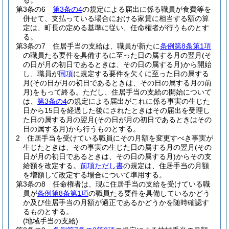
る。
第3条の6
第3条の4
の規定による届出に係る職員が食費等を
併せて、支払っている場合における家賃に相当する額の算
定は、町長の定める基準に従い、任命権者が行うものとす
る。
第3条の7
住居手当の支給は、職員が新たに
条例第8条第1項
の職員たる要件を具備するに至った日の属する月の翌月
(そ
の日が月の初日であるときは、その日の属する月)
から開始
し、職員が
同項
に規定する要件を欠くに至った日の属する
月
(その日が月の初日であるときは、その日の属する月の前
月)
をもって終る。
ただし、住居手当の支給の開始について
は、
第3条の4
の規定による届出がこれに係る事実の生じた
日から15日を経過した後にされたときはその届出を受理し
た日の属する月の翌月
(その日が月の初日であるときはその
日の属する月)
から行うものとする。
2
住居手当を受けている職員にその月額を変更すべき事実が
生じたときは、その事実の生じた日の属する月の翌月
(その
日が月の初日であるときは、その日の属する月)
からその支
給額を改定する。
前項ただし書
の規定は、住居手当の月額
を増額して改定する場合について準用する。
第3条の8
任命権者は、現に住居手当の支給を受けている職
員が
条例第8条第1項
の職員たる要件を具備しているかどう
か及び住居手当の月額が適正であるかどうかを随時確認す
るものとする。
(地域手当の支給)