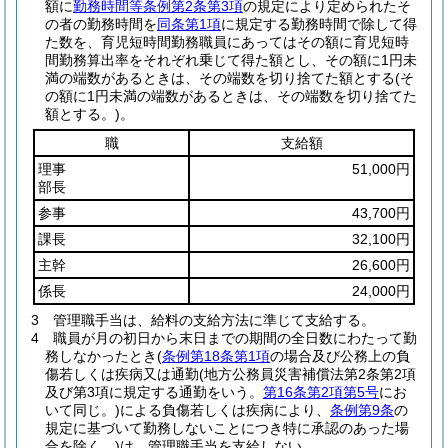
額に
勤務時間等条例第2条第3項
の規定により定められたそ
の者の勤務時間を
同条第1項
に規定する勤務時間で除して得
た数を、育児短時間勤務職員にあってはその額に育児短時
間勤務算出率をそれぞれ乗じて得た額とし、その額に1円未
満の端数があるときは、その端数を切り捨てた額とする
(そ
の額に1円未満の端数があるときは、その端数を切り捨てた
額とする。)
。
職
支給額
理事
51,000円
部長
参事
43,700円
課長
32,100円
主幹
26,600円
係長
24,000円
3
管理職手当は、給料の支給方法に準じて支給する。
4
職員が月の初日から末日までの期間の全日数にわたって勤
務しなかったとき
(
条例第18条第1項
の場合及び公務上の負
傷若しくは疾病又は通勤
(地方公務員災害補償法第2条第2項
及び第3項に規定する通勤をいう。
第16条第2項第5号
にお
いて同じ。)
による負傷若しくは疾病により、
条例第9条
の
規定に基づいて勤務しないことにつき特に承認のあった場
合を除く。)
は、管理職手当を支給しない。