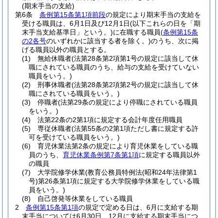
(期末手当の支給)
第6条
条例第15条第1項前段
の規定により期末手当の支給を
受ける職員は、6月1日及び12月1日
(以下これらの日を「期
末手当支給基準日」という。)
に在職する職員
(
条例第15条
の2各号
のいずれかに該当する者を除く。)
のうち、次に掲
げる職員以外の職員とする。
(1)
無給休職者
(法第28条第2項第1号の規定に該当して休
職にされている職員のうち、給与の支給を受けていない
職員をいう。)
(2)
刑事休職者
(法第28条第2項第2号の規定に該当して休
職にされている職員をいう。)
(3)
停職者
(法第29条の規定により停職にされている職員
をいう。)
(4)
法第22条の2第1項に規定する会計年度任用職員
(5)
専従休職者
(法第55条の2第1項ただし書に規定する許
可を受けている職員をいう。)
(6)
育児休業法第2条の規定により育児休業をしている職
員のうち、
育児休業条例第7条第1項
に規定する職員以外
の職員
(7)
大学院修学休業
(教育公務員特例法
(昭和24年法律第1
号)
第26条第1項に規定する大学院修学休業をしている職
員をいう。)
(8)
自己啓発等休業をしている職員
2
条例第15条第1項
の規定で定める日は、6月に支給する期
末手当については6月30日、12月に支給する期末手当につ