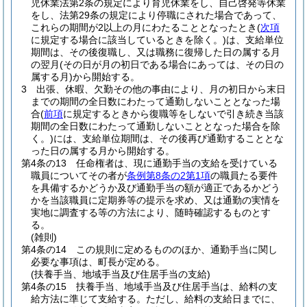
児休業法第2条の規定により育児休業をし、自己啓発等休業
をし、法第29条の規定により停職にされた場合であって、
これらの期間が2以上の月にわたることとなったとき
(
次項
に規定する場合に該当しているときを除く。)
は、支給単位
期間は、その後復職し、又は職務に復帰した日の属する月
の翌月
(その日が月の初日である場合にあっては、その日の
属する月)
から開始する。
3
出張、休暇、欠勤その他の事由により、月の初日から末日
までの期間の全日数にわたって通勤しないこととなった場
合
(
前項
に規定するときから復職等をしないで引き続き当該
期間の全日数にわたって通勤しないこととなった場合を除
く。)
には、支給単位期間は、その後再び通勤することとな
った日の属する月から開始する。
第4条の13
任命権者は、現に通勤手当の支給を受けている
職員についてその者が
条例第8条の2第1項
の職員たる要件
を具備するかどうか及び通勤手当の額が適正であるかどう
かを当該職員に定期券等の提示を求め、又は通勤の実情を
実地に調査する等の方法により、随時確認するものとす
る。
(雑則)
第4条の14
この規則に定めるもののほか、通勤手当に関し
必要な事項は、町長が定める。
(扶養手当、地域手当及び住居手当の支給)
第4条の15
扶養手当、地域手当及び住居手当は、給料の支
給方法に準じて支給する。
ただし、給料の支給日までに、