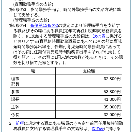
(夜間勤務手当の支給)
第5条の3
夜間勤務手当は、時間外勤務手当の支給方法に準
じて支給する。
(管理職手当の支給)
第5条の4
条例第13条の2
の規定により管理職手当を支給す
る職及びその職にある職員
(定年前再任用短時間勤務職員を
除く。)
に支給する管理職手当の支給額は、
次の表
に掲げる
とおりとする
(育児短時間勤務職員にあってはその額に育児
短時間勤務算出率を、任期付育児短時間勤務職員にあって
はその額に任期付育児短時間勤務算出率をそれぞれ乗じて
得た額とし、その額に1円未満の端数があるときは、その端
数を切り捨てた額とする。)
。
職
支給額
理事
62,800円
部長
参事
53,800円
課長
41,300円
主幹
35,000円
係長
32,000円
2
前項
に規定する職にある職員のうち定年前再任用短時間勤
務職員に支給する管理職手当の支給額は、
次の表
に掲げる