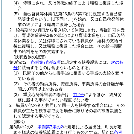
(4)
停職にされ、又は停職の終了により職務に復帰した場
合
(5)
自己啓発等休業
(法第26条の5第1項に規定する自己啓
発等休業をいう。以下同じ。)
を始め、又は自己啓発等休
業の終了により職務に復帰した場合
2
給与期間の初日から引き続いて休職にされ、専従許可を受
け、育児休業法第2条の規定により育児休業をし、自己啓発
等休業をし、又は停職にされている職員が、給料の支給日
後に復職し、又は職務に復帰した場合には、その給与期間
中の給料をその際支給する。
(扶養親族の認定)
第3条の2
条例第7条第2項
に規定する扶養親族には、
次の各
号
に該当するものは含まないものとする。
(1)
民間その他から扶養手当に相当する手当の支給を受け
ている者
(2)
その者の勤労所得、資産所得、事業所得の合計額が年
間130万円以上である者
(3)
重度心身障害者の場合は、
前2号
によるほか、終身労
務に服する事ができない程度でない者
2
職員が他の者と共同して同一人を扶養する場合には、その
職員が主たる扶養者である場合に限りその者の扶養親族と
して認定する事ができる。
(届出)
第3条の2の2
条例第7条の2
の規定による届出は、町長が定
める様式の扶養親族届により行うものとする。
新たに
条例