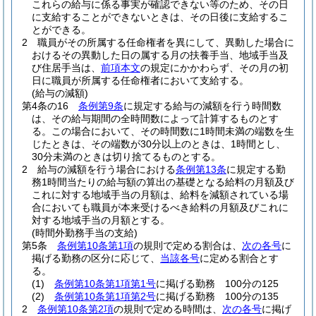
これらの給与に係る事実が確認できない等のため、その日
に支給することができないときは、その日後に支給するこ
とができる。
2
職員がその所属する任命権者を異にして、異動した場合に
おけるその異動した日の属する月の扶養手当、地域手当及
び住居手当は、
前項本文
の規定にかかわらず、その月の初
日に職員が所属する任命権者において支給する。
(給与の減額)
第4条の16
条例第9条
に規定する給与の減額を行う時間数
は、その給与期間の全時間数によって計算するものとす
る。
この場合において、その時間数に1時間未満の端数を生
じたときは、その端数が30分以上のときは、1時間とし、
30分未満のときは切り捨てるものとする。
2
給与の減額を行う場合における
条例第13条
に規定する勤
務1時間当たりの給与額の算出の基礎となる給料の月額及び
これに対する地域手当の月額は、給料を減額されている場
合においても職員が本来受けるべき給料の月額及びこれに
対する地域手当の月額とする。
(時間外勤務手当の支給)
第5条
条例第10条第1項
の規則で定める割合は、
次の各号
に
掲げる勤務の区分に応じて、
当該各号
に定める割合とす
る。
(1)
条例第10条第1項第1号
に掲げる勤務 100分の125
(2)
条例第10条第1項第2号
に掲げる勤務 100分の135
2
条例第10条第2項
の規則で定める時間は、
次の各号
に掲げ