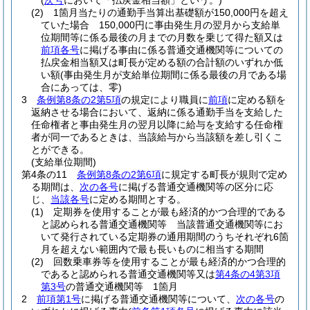
(
次号
において「払戻金相当額」という。)
(2)
1箇月当たりの通勤手当算出基礎額が150,000円を超え
ていた場合 150,000円に事由発生月の翌月から支給単
位期間等に係る最後の月までの月数を乗じて得た額又は
前項各号
に掲げる事由に係る普通交通機関等についての
払戻金相当額又は町長が定める額の合計額のいずれか低
い額
(事由発生月が支給単位期間に係る最後の月である場
合にあっては、零)
3
条例第8条の2第5項
の規定により職員に
前項
に定める額を
返納させる場合において、返納に係る通勤手当を支給した
任命権者と事由発生月の翌月以降に給与を支給する任命権
者が同一であるときは、当該給与から当該額を差し引くこ
とができる。
(支給単位期間)
第4条の11
条例第8条の2第6項
に規定する町長が規則で定め
る期間は、
次の各号
に掲げる普通交通機関等の区分に応
じ、
当該各号
に定める期間とする。
(1)
定期券を使用することが最も経済的かつ合理的である
と認められる普通交通機関等 当該普通交通機関等にお
いて発行されている定期券の通用期間のうちそれぞれ6箇
月を超えない範囲内で最も長いものに相当する期間
(2)
回数乗車券等を使用することが最も経済的かつ合理的
であると認められる普通交通機関等又は
第4条の4第3項
第3号
の普通交通機関等 1箇月
2
前項第1号
に掲げる普通交通機関等について、
次の各号
の