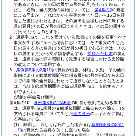
であるときは、その日の属する月の前月)
をもって終る。
た
だし、通勤手当の支給の開始については、
第4条の2
の規定
による届出が、これにかかる事実の生じた日から15日を経
過した後にされたときは、その届出を受理した日の属する
月の翌月
(その日が月の初日であるときは、その日の属する
月)
から行うものとする。
2
通勤手当は、これを受けている職員にその額を変更すべき
事実が生ずるに至った場合においては、その事実の生じた
日の属する月の翌月
(その日が月の初日であるときは、その
日の属する月)
から支給額を改定する。
前項ただし書
の規定
は、通勤手当の額を増額して改定する場合における支給額
の改定について準用する。
3
条例第8条の2第1項
の職員が出張、休暇、欠勤、その他の
事由により支給単位期間等に係る最初の月の初日から末日
までの期間の全日数にわたって通勤しないこととなるとき
は、当該支給単位期間等に係る通勤手当は、支給すること
ができない。
(返納の事由及び額等)
第4条の10
条例第8条の2第5項
の町長が規則で定める事由
は、通勤手当
(1箇月の支給単位期間に係るものを除く。)
を
支給される職員について生じた
次の各号
のいずれかに掲げ
る事由とする。
(1)
離職し、若しくは死亡した場合又は
条例第8条の2第1
項
の職員たる要件を欠くに至った場合
(2)
通勤経路若しくは通勤方法を変更し、又は通勤のため