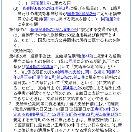
く。)
同項第1号
に定める額
(3)
条例第8条の2第1項第3号
に掲げる職員のうち、1箇月
当たりの運賃等相当額等が
同条第2項第2号
に定める額未
満である職員
(
第1号
に掲げる職員を除く。)
同項第2号
に定める額
第4条の7
条例第8条の2第1項第2号
に規定する交通の用具
は、自動車その他の原動機付の交通用具及び自転車とす
る。
ただし、国又は地方公共団体の所有に属するものを除
く。
(支給日等)
第4条の8
通勤手当は、支給単位期間
(
第4項
に規定する通勤
手当に係るものを除く。)
又は
同項
に定める期間
(以下この
条及び
第4条の9第3項
において「支給単位期間等」とい
う。)
に係る最初の月の
給料等の支給に関する規則
(昭和32
年8月王寺町規則第1号)
第1条の3第1項
に規定する給料の支
給日
(以下この条において「支給日」という。)
に支給す
る。
ただし、支給日までに
第4条の2
の規定による届出に係
る事実が確認できない等のため、支給日に支給することが
できないときは、支給日後に支給することができる。
2
支給単位期間等に係る通勤手当の支給日前において離職
(職員が離職の日又はその翌日
(当該翌日が
王寺町の休日を
定める条例
(平成元年12月王寺町条例第23号)
第1条第1項
に
規定する王寺町の休日に当たるときは、当該翌日後におい
て当該翌日に最も近い王寺町の休日でない日を含む。)
に新
たに俸給表の適用を受けることとなる場合の離職を除く。