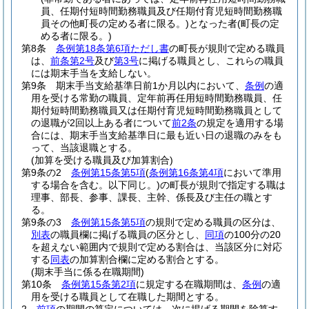
員、任期付短時間勤務職員及び任期付育児短時間勤務職
員その他町長の定める者に限る。)
となった者
(町長の定
める者に限る。)
第8条
条例第18条第6項ただし書
の町長が規則で定める職員
は、
前条第2号
及び
第3号
に掲げる職員とし、これらの職員
には期末手当を支給しない。
第9条
期末手当支給基準日前1か月以内において、
条例
の適
用を受ける常勤の職員、定年前再任用短時間勤務職員、任
期付短時間勤務職員又は任期付育児短時間勤務職員として
の退職が2回以上ある者について
前2条
の規定を適用する場
合には、期末手当支給基準日に最も近い日の退職のみをも
って、当該退職とする。
(加算を受ける職員及び加算割合)
第9条の2
条例第15条第5項
(
条例第16条第4項
において準用
する場合を含む。以下同じ。)
の町長が規則で指定する職は
理事、部長、参事、課長、主幹、係長及び主任の職とす
る。
第9条の3
条例第15条第5項
の規則で定める職員の区分は、
別表
の職員欄に掲げる職員の区分とし、
同項
の100分の20
を超えない範囲内で規則で定める割合は、当該区分に対応
する
同表
の加算割合欄に定める割合とする。
(期末手当に係る在職期間)
第10条
条例第15条第2項
に規定する在職期間は、
条例
の適
用を受ける職員として在職した期間とする。