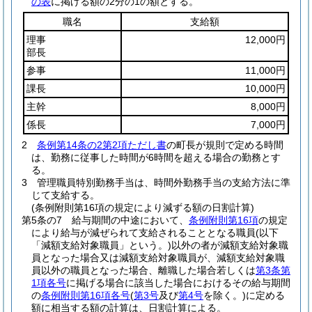
の表
に掲げる額の2分の1の額とする。
職名
支給額
理事
12,000円
部長
参事
11,000円
課長
10,000円
主幹
8,000円
係長
7,000円
2
条例第14条の2第2項ただし書
の町長が規則で定める時間
は、勤務に従事した時間が6時間を超える場合の勤務とす
る。
3
管理職員特別勤務手当は、時間外勤務手当の支給方法に準
じて支給する。
(条例附則第16項の規定により減ずる額の日割計算)
第5条の7
給与期間の中途において、
条例附則第16項
の規定
により給与が減ぜられて支給されることとなる職員
(以下
「減額支給対象職員」という。)
以外の者が減額支給対象職
員となった場合又は減額支給対象職員が、減額支給対象職
員以外の職員となった場合、離職した場合若しくは
第3条第
1項各号
に掲げる場合に該当した場合におけるその給与期間
の
条例附則第16項各号
(
第3号
及び
第4号
を除く。)
に定める
額に相当する額の計算は、日割計算による。