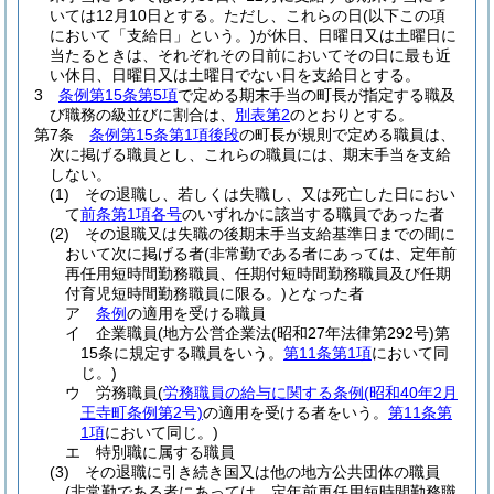
いては12月10日とする。
ただし、これらの日
(以下この項
において「支給日」という。)
が休日、日曜日又は土曜日に
当たるときは、それぞれその日前においてその日に最も近
い休日、日曜日又は土曜日でない日を支給日とする。
3
条例第15条第5項
で定める期末手当の町長が指定する職及
び職務の級並びに割合は、
別表第2
のとおりとする。
第7条
条例第15条第1項後段
の町長が規則で定める職員は、
次に掲げる職員とし、これらの職員には、期末手当を支給
しない。
(1)
その退職し、若しくは失職し、又は死亡した日におい
て
前条第1項各号
のいずれかに該当する職員であった者
(2)
その退職又は失職の後期末手当支給基準日までの間に
おいて次に掲げる者
(非常勤である者にあっては、定年前
再任用短時間勤務職員、任期付短時間勤務職員及び任期
付育児短時間勤務職員に限る。)
となった者
ア
条例
の適用を受ける職員
イ
企業職員
(地方公営企業法
(昭和27年法律第292号)
第
15条に規定する職員をいう。
第11条第1項
において同
じ。)
ウ
労務職員
(
労務職員の給与に関する条例
(昭和40年2月
王寺町条例第2号)
の適用を受ける者をいう。
第11条第
1項
において同じ。)
エ
特別職に属する職員
(3)
その退職に引き続き国又は他の地方公共団体の職員
(非常勤である者にあっては、定年前再任用短時間勤務職