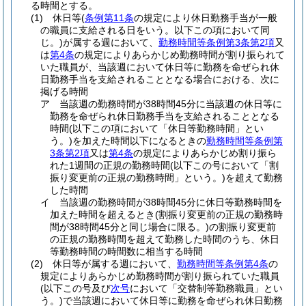
る時間とする。
(1)
休日等
(
条例第11条
の規定により休日勤務手当が一般
の職員に支給される日をいう。以下この項において同
じ。)
が属する週において、
勤務時間等条例第3条第2項
又
は
第4条
の規定によりあらかじめ勤務時間が割り振られて
いた職員が、当該週において休日等に勤務を命ぜられ休
日勤務手当を支給されることとなる場合における、次に
掲げる時間
ア
当該週の勤務時間が38時間45分に当該週の休日等に
勤務を命ぜられ休日勤務手当を支給されることとなる
時間
(以下この項において「休日等勤務時間」とい
う。)
を加えた時間以下になるときの
勤務時間等条例第
3条第2項
又は
第4条
の規定によりあらかじめ割り振ら
れた1週間の正規の勤務時間
(以下この号において「割
振り変更前の正規の勤務時間」という。)
を超えて勤務
した時間
イ
当該週の勤務時間が38時間45分に休日等勤務時間を
加えた時間を超えるとき
(割振り変更前の正規の勤務時
間が38時間45分と同じ場合に限る。)
の割振り変更前
の正規の勤務時間を超えて勤務した時間のうち、休日
等勤務時間の時間数に相当する時間
(2)
休日等が属する週において、
勤務時間等条例第4条
の
規定によりあらかじめ勤務時間が割り振られていた職員
(以下この号及び
次号
において「交替制等勤務職員」とい
う。)
で当該週において休日等に勤務を命ぜられ休日勤務