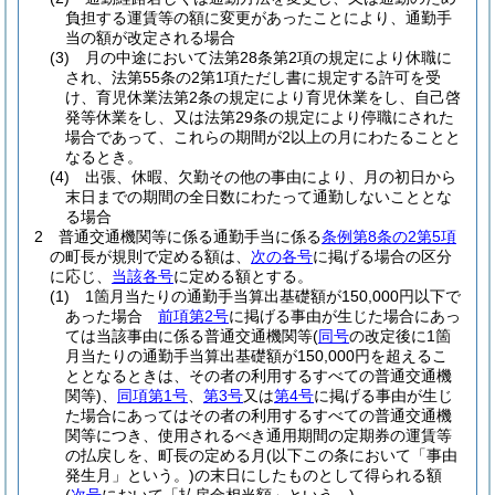
負担する運賃等の額に変更があったことにより、通勤手
当の額が改定される場合
(3)
月の中途において法第28条第2項の規定により休職に
され、法第55条の2第1項ただし書に規定する許可を受
け、育児休業法第2条の規定により育児休業をし、自己啓
発等休業をし、又は法第29条の規定により停職にされた
場合であって、これらの期間が2以上の月にわたることと
なるとき。
(4)
出張、休暇、欠勤その他の事由により、月の初日から
末日までの期間の全日数にわたって通勤しないこととな
る場合
2
普通交通機関等に係る通勤手当に係る
条例第8条の2第5項
の町長が規則で定める額は、
次の各号
に掲げる場合の区分
に応じ、
当該各号
に定める額とする。
(1)
1箇月当たりの通勤手当算出基礎額が150,000円以下で
あった場合
前項第2号
に掲げる事由が生じた場合にあっ
ては当該事由に係る普通交通機関等
(
同号
の改定後に1箇
月当たりの通勤手当算出基礎額が150,000円を超えるこ
ととなるときは、その者の利用するすべての普通交通機
関等)
、
同項第1号
、
第3号
又は
第4号
に掲げる事由が生じ
た場合にあってはその者の利用するすべての普通交通機
関等につき、使用されるべき通用期間の定期券の運賃等
の払戻しを、町長の定める月
(以下この条において「事由
発生月」という。)
の末日にしたものとして得られる額