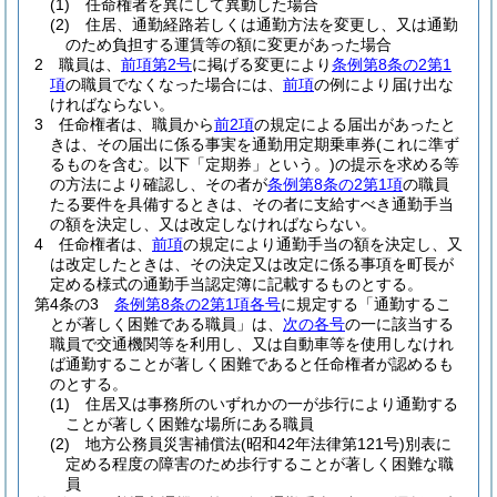
(1)
任命権者を異にして異動した場合
(2)
住居、通勤経路若しくは通勤方法を変更し、又は通勤
のため負担する運賃等の額に変更があった場合
2
職員は、
前項第2号
に掲げる変更により
条例第8条の2第1
項
の職員でなくなった場合には、
前項
の例により届け出な
ければならない。
3
任命権者は、職員から
前2項
の規定による届出があったと
きは、その届出に係る事実を通勤用定期乗車券
(これに準ず
るものを含む。以下「定期券」という。)
の提示を求める等
の方法により確認し、その者が
条例第8条の2第1項
の職員
たる要件を具備するときは、その者に支給すべき通勤手当
の額を決定し、又は改定しなければならない。
4
任命権者は、
前項
の規定により通勤手当の額を決定し、又
は改定したときは、その決定又は改定に係る事項を町長が
定める様式の通勤手当認定簿に記載するものとする。
第4条の3
条例第8条の2第1項各号
に規定する「通勤するこ
とが著しく困難である職員」は、
次の各号
の一に該当する
職員で交通機関等を利用し、又は自動車等を使用しなけれ
ば通勤することが著しく困難であると任命権者が認めるも
のとする。
(1)
住居又は事務所のいずれかの一が歩行により通勤する
ことが著しく困難な場所にある職員
(2)
地方公務員災害補償法
(昭和42年法律第121号)
別表に
定める程度の障害のため歩行することが著しく困難な職
員