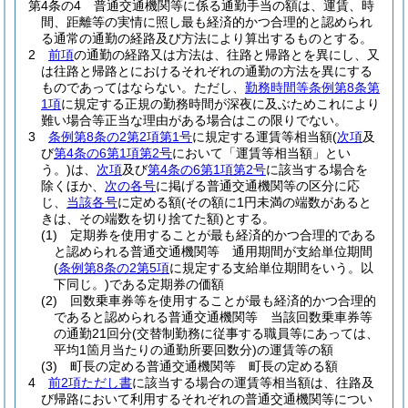
第4条の4
普通交通機関等に係る通勤手当の額は、運賃、時
間、距離等の実情に照し最も経済的かつ合理的と認められ
る通常の通勤の経路及び方法により算出するものとする。
2
前項
の通勤の経路又は方法は、往路と帰路とを異にし、又
は往路と帰路とにおけるそれぞれの通勤の方法を異にする
ものであってはならない。
ただし、
勤務時間等条例第8条第
1項
に規定する正規の勤務時間が深夜に及ぶためこれにより
難い場合等正当な理由がある場合はこの限りでない。
3
条例第8条の2第2項第1号
に規定する運賃等相当額
(
次項
及
び
第4条の6第1項第2号
において「運賃等相当額」とい
う。)
は、
次項
及び
第4条の6第1項第2号
に該当する場合を
除くほか、
次の各号
に掲げる普通交通機関等の区分に応
じ、
当該各号
に定める額
(その額に1円未満の端数があると
きは、その端数を切り捨てた額)
とする。
(1)
定期券を使用することが最も経済的かつ合理的である
と認められる普通交通機関等 通用期間が支給単位期間
(
条例第8条の2第5項
に規定する支給単位期間をいう。以
下同じ。)
である定期券の価額
(2)
回数乗車券等を使用することが最も経済的かつ合理的
であると認められる普通交通機関等 当該回数乗車券等
の通勤21回分
(交替制勤務に従事する職員等にあっては、
平均1箇月当たりの通勤所要回数分)
の運賃等の額
(3)
町長の定める普通交通機関等 町長の定める額
4
前2項
ただし書
に該当する場合の運賃等相当額は、往路及
び帰路において利用するそれぞれの普通交通機関等につい