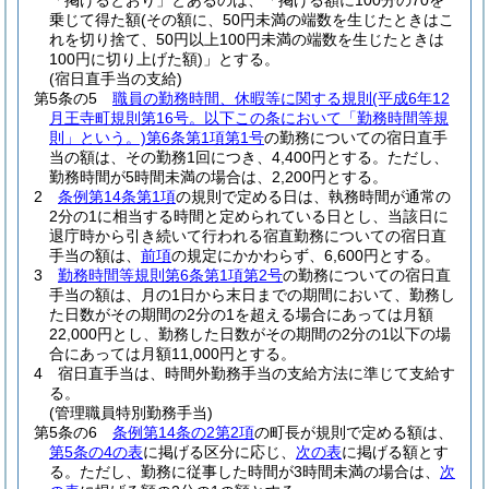
「掲げるとおり」とあるのは、「掲げる額に100分の70を
乗じて得た額
(その額に、50円未満の端数を生じたときはこ
れを切り捨て、50円以上100円未満の端数を生じたときは
100円に切り上げた額)
」とする。
(宿日直手当の支給)
第5条の5
職員の勤務時間、休暇等に関する規則
(平成6年12
月王寺町規則第16号。以下この条において「勤務時間等規
則」という。)
第6条第1項第1号
の勤務についての宿日直手
当の額は、その勤務1回につき、4,400円とする。
ただし、
勤務時間が5時間未満の場合は、2,200円とする。
2
条例第14条第1項
の規則で定める日は、執務時間が通常の
2分の1に相当する時間と定められている日とし、当該日に
退庁時から引き続いて行われる宿直勤務についての宿日直
手当の額は、
前項
の規定にかかわらず、6,600円とする。
3
勤務時間等規則第6条第1項第2号
の勤務についての宿日直
手当の額は、月の1日から末日までの期間において、勤務し
た日数がその期間の2分の1を超える場合にあっては月額
22,000円とし、勤務した日数がその期間の2分の1以下の場
合にあっては月額11,000円とする。
4
宿日直手当は、時間外勤務手当の支給方法に準じて支給す
る。
(管理職員特別勤務手当)
第5条の6
条例第14条の2第2項
の町長が規則で定める額は、
第5条の4の表
に掲げる区分に応じ、
次の表
に掲げる額とす
る。
ただし、勤務に従事した時間が3時間未満の場合は、
次