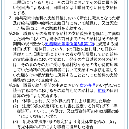
土曜日に当たるときは、その日前においてその日に最も近
い祝日法による休日、日曜日又は土曜日でない日を支給日
とする。
2
給与期間中給料の支給日後において新たに職員となった者
及び給与期間中給料の支給日前において離職し、又は死亡
した職員には、その際給料を支給する。
第2条
職員がその所属する給料の支給義務者を異にして異動
した場合においては発令の前日までの分の給料はその給与
期間の現日数から
勤務時間等条例第3条第1項
に規定する週
休日
(以下「週休日」という。)
の日数を差し引いた日数を
基礎とした日割計算によりその者が従前所属していた給料
の支給義務者において支給し、発令の当日以後の分の給料
は、その者のその月に受ける給料額からその者が従前所属
していた給料の支給義務者において支給すべき額を差し引
いた額をその者が新たに所属することとなった給料の支給
義務者において支給する。
第3条
職員が給与期間の中途において
次の各号
のいずれかに
該当する場合におけるその給与期間の給料は、
前条
の日割
計算の例により支給する。
(1)
休職にされ、又は休職の終了により復職した場合
(2)
法第55条の2第1項ただし書に規定する許可
(以下「専
従許可」という。)
を受け、又は専従許可の有効期間の終
了により復職した場合
(3)
育児休業法第2条の規定により育児休業を始め、又は
育児休業の終了により職務に復帰した場合