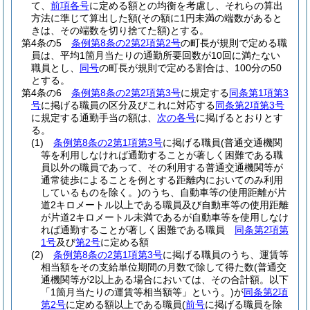
て、
前項各号
に定める額との均衡を考慮し、それらの算出
方法に準じて算出した額
(その額に1円未満の端数があると
きは、その端数を切り捨てた額)
とする。
第4条の5
条例第8条の2第2項第2号
の町長が規則で定める職
員は、平均1箇月当たりの通勤所要回数が10回に満たない
職員とし、
同号
の町長が規則で定める割合は、100分の50
とする。
第4条の6
条例第8条の2第2項第3号
に規定する
同条第1項第3
号
に掲げる職員の区分及びこれに対応する
同条第2項第3号
に規定する通勤手当の額は、
次の各号
に掲げるとおりとす
る。
(1)
条例第8条の2第1項第3号
に掲げる職員
(普通交通機関
等を利用しなければ通勤することが著しく困難である職
員以外の職員であって、その利用する普通交通機関等が
通常徒歩によることを例とする距離内においてのみ利用
しているものを除く。)
のうち、自動車等の使用距離が片
道2キロメートル以上である職員及び自動車等の使用距離
が片道2キロメートル未満であるが自動車等を使用しなけ
れば通勤することが著しく困難である職員
同条第2項第
1号
及び
第2号
に定める額
(2)
条例第8条の2第1項第3号
に掲げる職員のうち、運賃等
相当額をその支給単位期間の月数で除して得た数
(普通交
通機関等が2以上ある場合においては、その合計額。以下
「1箇月当たりの運賃等相当額等」という。)
が
同条第2項
第2号
に定める額以上である職員
(
前号
に掲げる職員を除