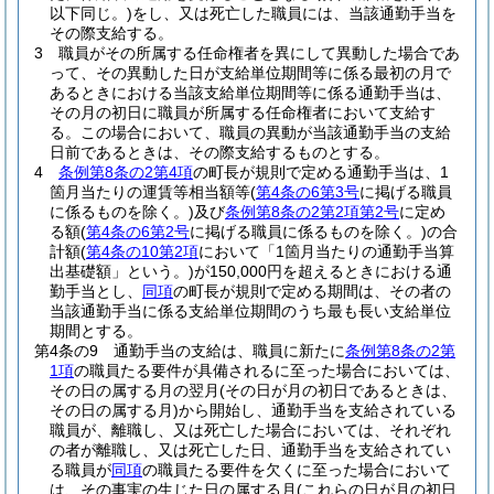
以下同じ。)
をし、又は死亡した職員には、当該通勤手当を
その際支給する。
3
職員がその所属する任命権者を異にして異動した場合であ
って、その異動した日が支給単位期間等に係る最初の月で
あるときにおける当該支給単位期間等に係る通勤手当は、
その月の初日に職員が所属する任命権者において支給す
る。
この場合において、職員の異動が当該通勤手当の支給
日前であるときは、その際支給するものとする。
4
条例第8条の2第4項
の町長が規則で定める通勤手当は、1
箇月当たりの運賃等相当額等
(
第4条の6第3号
に掲げる職員
に係るものを除く。)
及び
条例第8条の2第2項第2号
に定め
る額
(
第4条の6第2号
に掲げる職員に係るものを除く。)
の合
計額
(
第4条の10第2項
において「1箇月当たりの通勤手当算
出基礎額」という。)
が150,000円を超えるときにおける通
勤手当とし、
同項
の町長が規則で定める期間は、その者の
当該通勤手当に係る支給単位期間のうち最も長い支給単位
期間とする。
第4条の9
通勤手当の支給は、職員に新たに
条例第8条の2第
1項
の職員たる要件が具備されるに至った場合においては、
その日の属する月の翌月
(その日が月の初日であるときは、
その日の属する月)
から開始し、通勤手当を支給されている
職員が、離職し、又は死亡した場合においては、それぞれ
の者が離職し、又は死亡した日、通勤手当を支給されてい
る職員が
同項
の職員たる要件を欠くに至った場合において
は、その事実の生じた日の属する月
(これらの日が月の初日