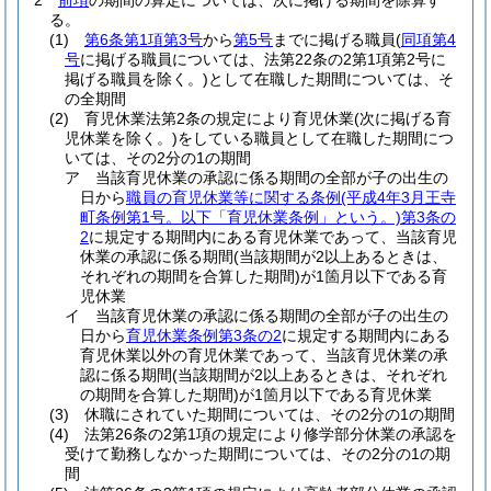
2
前項
の期間の算定については、次に掲げる期間を除算す
る。
(1)
第6条第1項第3号
から
第5号
までに掲げる職員
(
同項第4
号
に掲げる職員については、法第22条の2第1項第2号に
掲げる職員を除く。)
として在職した期間については、そ
の全期間
(2)
育児休業法第2条の規定により育児休業
(次に掲げる育
児休業を除く。)
をしている職員として在職した期間につ
いては、その2分の1の期間
ア
当該育児休業の承認に係る期間の全部が子の出生の
日から
職員の育児休業等に関する条例
(平成4年3月王寺
町条例第1号。以下「育児休業条例」という。)
第3条の
2
に規定する期間内にある育児休業であって、当該育児
休業の承認に係る期間
(当該期間が2以上あるときは、
それぞれの期間を合算した期間)
が1箇月以下である育
児休業
イ
当該育児休業の承認に係る期間の全部が子の出生の
日から
育児休業条例第3条の2
に規定する期間内にある
育児休業以外の育児休業であって、当該育児休業の承
認に係る期間
(当該期間が2以上あるときは、それぞれ
の期間を合算した期間)
が1箇月以下である育児休業
(3)
休職にされていた期間については、その2分の1の期間
(4)
法第26条の2第1項の規定により修学部分休業の承認を
受けて勤務しなかった期間については、その2分の1の期
間