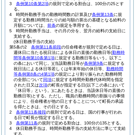
3
条例第10条第2項
の規則で定める割合は、100分の25とす
る。
4
時間外勤務手当の勤務時間数の計算及び
条例第13条
に規
定する勤務1時間当たりの給与額の算出の基礎となる給料の
月額については、
前条
の規定を準用する。
5
時間外勤務手当は、その月の分を、翌月の給料の支給日に
支給する。
(休日勤務手当の支給)
第5条の2
条例第11条前段
の任命権者が規則で定める日は、
週休日に当たる祝日法による休日の直後の勤務日等
(
勤務時
間等条例第10条第1項
に規定する勤務日等をいう。以下こ
の条において同じ。)
(当該勤務日等が
条例第9条
に規定する
祝日法による休日等若しくは年末年始の休日等、
勤務時間
等条例第8条の4第1項
の規定により割り振られた勤務時間
の全部について
同項
に規定する時間外勤務代休時間を指定
された日又は
次項
の町長が指定する日
(以下この条において
「休日等」という。)
にあたるときは、当該休日等の直後の
勤務日等)
とする。
ただし、職員の勤務時間の割振りの事情
により、任命権者が他の日とすることについて町長の承認
を得たときは、その日とする。
2
条例第11条後段
の規則で定める日は、国の行事が行われ
る日で町長が指定する日とする。
3
条例第11条
の規則で定める割合は、100分の135とする。
4
休日勤務手当は、時間外勤務手当の支給方法に準じて支給
する。