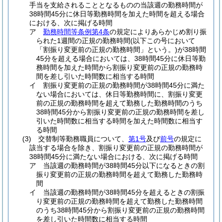
手当を支給されることとなるものの当該週の勤務時間が
38時間45分に休日等勤務時間を加えた時間を超える場合
における、次に掲げる時間
ア
勤務時間等条例第4条
の規定によりあらかじめ割り振
られた1週間の正規の勤務時間
(以下この号において
「割振り変更前の正規の勤務時間」という。)
が38時間
45分を超える場合においては、38時間45分に休日等勤
務時間を加えた時間から割振り変更前の正規の勤務時
間を差し引いた時間数に相当する時間
イ
割振り変更前の正規の勤務時間が38時間45分に満た
ない場合においては、休日等勤務時間に、割振り変更
前の正規の勤務時間を超えて勤務した勤務時間のうち
38時間45分から割振り変更前の正規の勤務時間を差し
引いた時間数に相当する時間を加えた時間数に相当す
る時間
(3)
交替制等勤務職員について、
第1号
及び
前号
の規定に
該当する場合を除き、割振り変更前の正規の勤務時間が
38時間45分に満たない場合における、次に掲げる時間
ア
当該週の勤務時間が38時間45分以下になるときの割
振り変更前の正規の勤務時間を超えて勤務した勤務時
間
イ
当該週の勤務時間が38時間45分を超えるときの割振
り変更前の正規の勤務時間を超えて勤務した勤務時間
のうち38時間45分から割振り変更前の正規の勤務時間
を差し引いた時間数に相当する時間