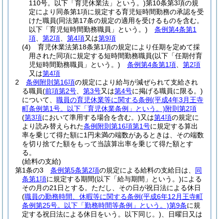
110号。以下「育児休業法」という。)
第10条第3項の規
定により同条第1項に規定する育児短時間勤務の承認を受
けた職員
(同法第17条の規定の適用を受けるものを含む。
以下「育児短時間勤務職員」という。)
条例第4条第1
項
、
第2項
、
第4項
又は
第9項
(4)
育児休業法第18条第1項の規定により任期を定めて採
用された同項に規定する短時間勤務職員
(以下「任期付育
児短時間勤務職員」という。)
条例第4条第1項
、
第2項
又は
第4項
2
条例附則第16項
の規定により給与が減ぜられて支給され
る職員
(
前項第2号
、
第3号
又は
第4号
に掲げる職員に限る。)
について、
職員の育児休業等に関する条例
(平成4年3月王寺
町条例第1号。以下「育児休業条例」という。)
附則第2項
(
第3項
において準用する場合を含む。)
又は
第4項
の規定に
より読み替えられた
条例附則第16項第1号
に規定する算出
率を乗じて得た額に1円未満の端数があるときは、その端数
を切り捨てた額をもって当該算出率を乗じて得た額とす
る。
(給料の支給)
第1条の3
条例第5条第2項
の規定による給料の支給日は、
同
条第1項
に規定する期間
(以下「給与期間」という。)
による
その月の21日とする。
ただし、その日が祝日法による休日
(
職員の勤務時間、休暇等に関する条例
(平成6年12月王寺町
条例第25号。以下「勤務時間等条例」という。)
第9条
に規
定する祝日法による休日をいう。以下同じ。)
、日曜日又は