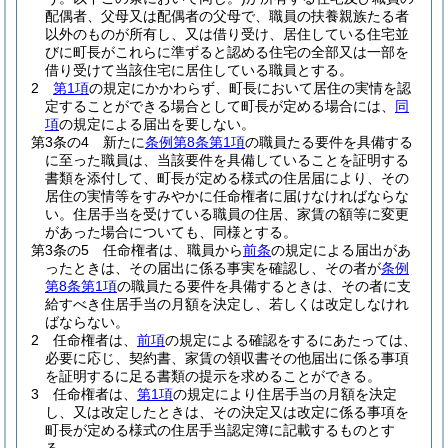
配偶者、父母又は配偶者の父母で、職員の扶養親族たる者
以外のものが所有し、又は借り受け、居住している住宅並
びに町長がこれらに準ずると認める住宅の全部又は一部を
借り受けて当該住宅に居住している職員とする。
2
第1項
の規定にかかわらず、町長において居住の実情を認
定することができる場合として町長が定める場合には、
同
項
の規定による届出を要しない。
第3条の4
新たに
条例第8条第1項
の職員たる要件を具備する
に至った職員は、当該要件を具備していることを証明する
書類を添付して、町長が定める様式の住居届により、その
居住の実情等をすみやかに任命権者に届けなければならな
い。
住居手当を受けている職員の住居、家賃の額等に変更
があった場合についても、同様とする。
第3条の5
任命権者は、職員から
前条
の規定による届出があ
ったときは、その届出に係る事実を確認し、その者が
条例
第8条第1項
の職員たる要件を具備するときは、その者に支
給すべき住居手当の月額を決定し、若しくは改定しなけれ
ばならない。
2
任命権者は、
前項
の規定による確認をするにあたっては、
必要に応じ、契約書、家賃の領収書その他届出に係る事項
を証明するに足る書類の提示を求めることができる。
3
任命権者は、
第1項
の規定により住居手当の月額を決定
し、又は改定したときは、その決定又は改定に係る事項を
町長が定める様式の住居手当認定簿に記載するものとす