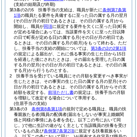
(支給の始期及び終期)
第3条の2の5
扶養手当の支給は、職員が新たに
条例第7条第
1項
の職員たる要件を具備するに至った日の属する月の翌月
(その日が月の初日であるときは、その日の属する月)
から
開始し、職員が
同項
に規定する要件を欠くに至った日
(町長
が定める場合にあっては、当該要件を欠くに至った日以降
の日で町長が定める日)
の属する月
(その日が月の初日であ
るときは、その日の属する月の前月)
をもって終わる。
ただ
し、扶養手当の支給の開始については、
第3条の2の2第1項
の規定による届出が、これに係る事実の生じた日から15日
を経過した後にされたときは、その届出を受理した日の属
する月の翌月
(その日が月の初日であるときは、その日の属
する月)
から行うものとする。
2
扶養手当を受けている職員にその月額を変更すべき事実が
生じたときは、その事実の生じた日の属する月の翌月
(その
日が月の初日であるときは、その日の属する月)
からその支
給額を改定する。
前項ただし書
の規定は、扶養手当の月額
を増額して改定する場合について準用する。
(住居手当の支給)
第3条の3
条例第8条第1項
の規則で定める職員は、職員の扶
養親族たる者
(職員の配偶者
(届出をしないが事実上婚姻関
係と同様の事情にある者を含む。以下この号において同
じ。)
で他に生計の途がなく主として当該職員の扶養を受け
ているもの及び
条例第7条第2項
に規定する扶養親族をい
う。以下この条において同じ。)
が所有する住宅及び職員の