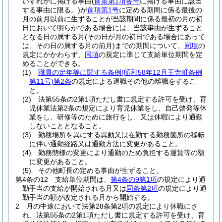
いずれかに掲げる事由
(
前条第1項各号
に掲げる事由に該当
する事由に限る。)
が
前項第1号
に定める期間に係る最後の
月の前月以前に生ずることが当該期間に係る最初の月の初
日において明らかである場合には、当該事由が生ずること
となる日の属する月
(その日が月の初日である場合にあって
は、その日の属する月の前月)
までの期間について、
同項
の
規定にかかわらず、
同項
の規定に準じて支給単位期間を定
めることができる。
(1)
職員の定年等に関する条例
(昭和58年12月王寺町条例
第11号)
第2条
の規定による退職その他の離職をするこ
と。
(2)
法第55条の2第1項ただし書に規定する許可を受け、育
児休業法第2条の規定により育児休業をし、自己啓発等休
業をし、研修等のために旅行をし、又は休暇により通勤
しないこととなること。
(3)
勤務場所を異にする異動又は在勤する勤務箇所の移転
に伴い通勤経路又は通勤方法に変更があること。
(4)
勤務態様の変更により通勤のため負担する運賃等の額
に変更があること。
(5)
その他町長の定める事由が生ずること。
第4条の12
支給単位期間は、
第4条の9第1項
の規定により通
勤手当の支給が開始される月又は
同条第2項
の規定により通
勤手当の額が改定される月から開始する。
2
月の中途において法第28条第2項の規定により休職にさ
れ、法第55条の2第1項ただし書に規定する許可を受け、育