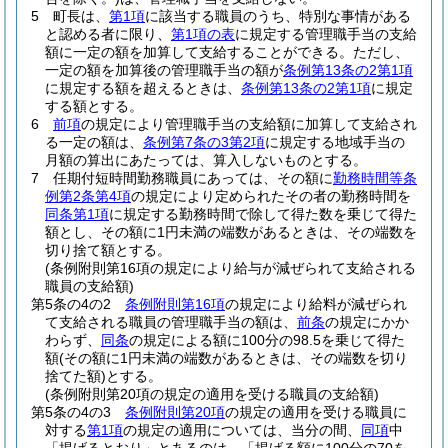
5
町長は、
第1項
に該当する職員のうち、特別な事情がある
と認める者に限り、
第1項の表
に規定する管理職手当の支給
額に一定の額を加算して支給することができる。
ただし、
一定の額を加算後の管理職手当の額が
条例第13条の2第1項
に規定する額を超えるときは、
条例第13条の2第1項
に規定
する額とする。
6
前項
の規定により管理職手当の支給額に加算して支給され
る一定の額は、
条例第7条の3第2項
に規定する地域手当の
月額の算出にあたっては、算入しないものとする。
7
任期付短時間勤務職員にあっては、その額に
勤務時間等条
例第2条第4項
の規定により定められたその者の勤務時間を
同条第1項
に規定する勤務時間で除して得た数を乗じて得た
額とし、その額に1円未満の端数があるときは、その端数を
切り捨て額とする。
(条例附則第16項の規定により給与が減ぜられて支給される
職員の支給額)
第5条の4の2
条例附則第16項
の規定により給料が減ぜられ
て支給される職員の管理職手当の額は、
前条
の規定にかか
わらず、
同条
の規定による額に100分の98.5を乗じて得た
額
(その額に1円未満の端数があるときは、その端数を切り
捨てた額)
とする。
(条例附則第20項の規定の適用を受ける職員の支給額)
第5条の4の3
条例附則第20項
の規定の適用を受ける職員に
対する
第1項
の規定の適用については、当分の間、
同項
中