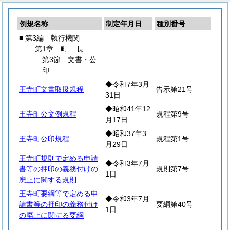
例規名称
制定年月日
種別番号
■ 第3編 執行機関
第1章
町
長
第3節 文書・公
印
◆令和7年3月
王寺町文書取扱規程
告示第21号
31日
◆昭和41年12
王寺町公文例規程
規程第9号
月17日
◆昭和37年3
王寺町公印規程
規程第1号
月29日
王寺町規則で定める申請
◆令和3年7月
書等の押印の義務付けの
規則第7号
1日
廃止に関する規則
王寺町要綱等で定める申
◆令和3年7月
請書等の押印の義務付け
要綱第40号
1日
の廃止に関する要綱