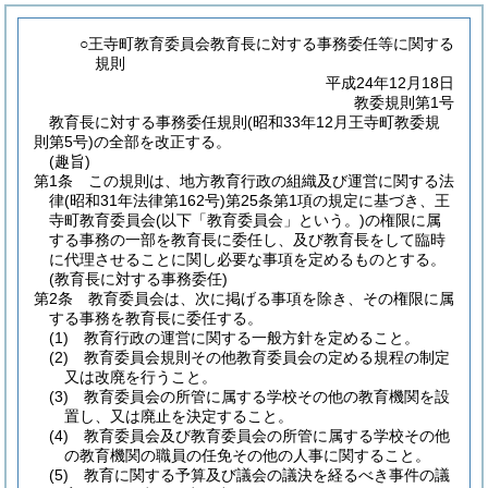
○王寺町教育委員会教育長に対する事務委任等に関する
規則
平成24年12月18日
教委規則第1号
教育長に対する事務委任規則(昭和33年12月王寺町教委規
則第5号)の全部を改正する。
(趣旨)
第1条
この規則は、地方教育行政の組織及び運営に関する法
律
(昭和31年法律第162号)
第25条第1項の規定に基づき、王
寺町教育委員会
(以下「教育委員会」という。)
の権限に属
する事務の一部を教育長に委任し、及び教育長をして臨時
に代理させることに関し必要な事項を定めるものとする。
(教育長に対する事務委任)
第2条
教育委員会は、次に掲げる事項を除き、その権限に属
する事務を教育長に委任する。
(1)
教育行政の運営に関する一般方針を定めること。
(2)
教育委員会規則その他教育委員会の定める規程の制定
又は改廃を行うこと。
(3)
教育委員会の所管に属する学校その他の教育機関を設
置し、又は廃止を決定すること。
(4)
教育委員会及び教育委員会の所管に属する学校その他
の教育機関の職員の任免その他の人事に関すること。
(5)
教育に関する予算及び議会の議決を経るべき事件の議