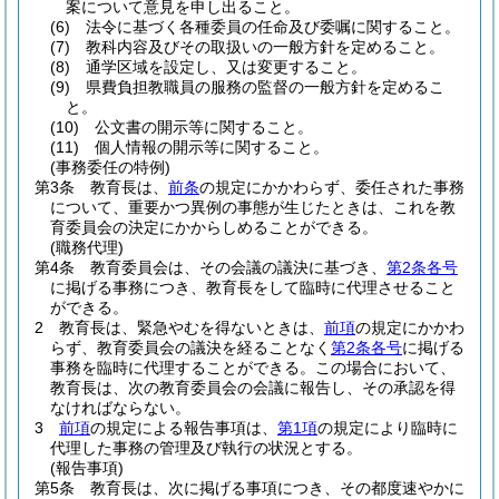
案について意見を申し出ること。
(6)
法令に基づく各種委員の任命及び委嘱に関すること。
(7)
教科内容及びその取扱いの一般方針を定めること。
(8)
通学区域を設定し、又は変更すること。
(9)
県費負担教職員の服務の監督の一般方針を定めるこ
と。
(10)
公文書の開示等に関すること。
(11)
個人情報の開示等に関すること。
(事務委任の特例)
第3条
教育長は、
前条
の規定にかかわらず、委任された事務
について、重要かつ異例の事態が生じたときは、これを教
育委員会の決定にかからしめることができる。
(職務代理)
第4条
教育委員会は、その会議の議決に基づき、
第2条各号
に掲げる事務につき、教育長をして臨時に代理させること
ができる。
2
教育長は、緊急やむを得ないときは、
前項
の規定にかかわ
らず、教育委員会の議決を経ることなく
第2条各号
に掲げる
事務を臨時に代理することができる。
この場合において、
教育長は、次の教育委員会の会議に報告し、その承認を得
なければならない。
3
前項
の規定による報告事項は、
第1項
の規定により臨時に
代理した事務の管理及び執行の状況とする。
(報告事項)
第5条
教育長は、次に掲げる事項につき、その都度速やかに