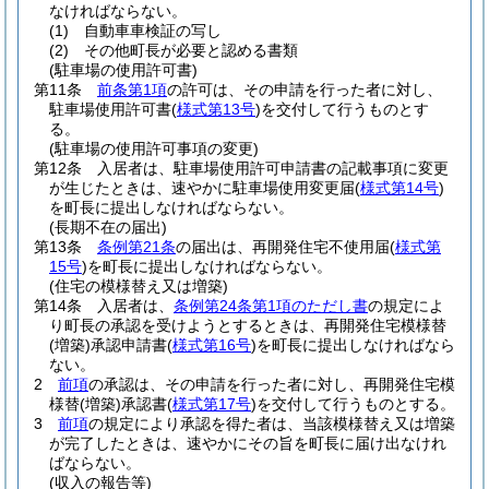
なければならない。
(1)
自動車車検証の写し
(2)
その他町長が必要と認める書類
(駐車場の使用許可書)
第11条
前条第1項
の許可は、その申請を行った者に対し、
駐車場使用許可書
(
様式第13号
)
を交付して行うものとす
る。
(駐車場の使用許可事項の変更)
第12条
入居者は、駐車場使用許可申請書の記載事項に変更
が生じたときは、速やかに駐車場使用変更届
(
様式第14号
)
を町長に提出しなければならない。
(長期不在の届出)
第13条
条例第21条
の届出は、再開発住宅不使用届
(
様式第
15号
)
を町長に提出しなければならない。
(住宅の模様替え又は増築)
第14条
入居者は、
条例第24条第1項のただし書
の規定によ
り町長の承認を受けようとするときは、再開発住宅模様替
(増築)
承認申請書
(
様式第16号
)
を町長に提出しなければなら
ない。
2
前項
の承認は、その申請を行った者に対し、再開発住宅模
様替
(増築)
承認書
(
様式第17号
)
を交付して行うものとする。
3
前項
の規定により承認を得た者は、当該模様替え又は増築
が完了したときは、速やかにその旨を町長に届け出なけれ
ばならない。
(収入の報告等)