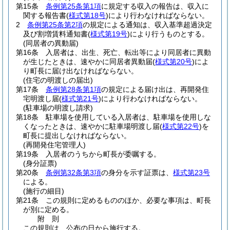
第15条
条例第25条第1項
に規定する収入の報告は、収入に
関する報告書
(
様式第18号
)
により行わなければならない。
2
条例第25条第2項
の規定による通知は、収入基準超過決定
及び割増賃料通知書
(
様式第19号
)
により行うものとする。
(同居者の異動届)
第16条
入居者は、出生、死亡、転出等により同居者に異動
が生じたときは、速やかに同居者異動届
(
様式第20号
)
によ
り町長に届け出なければならない。
(住宅の明渡しの届出)
第17条
条例第28条第1項
の規定による届け出は、再開発住
宅明渡し届
(
様式第21号
)
により行わなければならない。
(駐車場の明渡し請求)
第18条
駐車場を使用している入居者は、駐車場を使用しな
くなったときは、速やかに駐車場明渡し届
(
様式第22号
)
を
町長に提出しなければならない。
(再開発住宅管理人)
第19条
入居者のうちから町長が委嘱する。
(身分証票)
第20条
条例第32条第3項
の身分を示す証票は、
様式第23号
による。
(施行の細目)
第21条
この規則に定めるもののほか、必要な事項は、町長
が別に定める。
附
則
この規則は、公布の日から施行する。