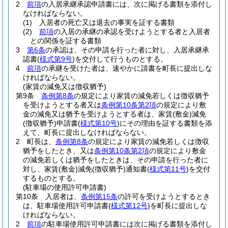
2
前項
の入居承継承認申請書には、次に掲げる書類を添付し
なければならない。
(1)
入居者の死亡又は退去の事実を証する書類
(2)
前項
の入居の承継の承認を受けようとする者と入居者
との関係を証する書類
3
第6条
の承認は、その申請を行った者に対し、入居承継承
認書
(
様式第9号
)
を交付して行うものとする。
4
前項
の承継を受けた者は、速やかに請書を町長に提出しな
ければならない。
(家賃の減免又は徴収猶予)
第9条
条例第8条
の規定により家賃の減免若しくは徴収猶予
を受けようとする者又は
条例第10条第2項
の規定により敷
金の減免又は猶予を受けようとする者は、家賃
(敷金)
減免
(徴収猶予)
申請書
(
様式第10号
)
にその理由を証する書類を添
えて、町長に提出しなければならない。
2
町長は、
条例第8条
の規定により家賃の減免若しくは徴収
猶予をしたとき、又は
条例第10条第2項
の規定により敷金
の減免若しくは猶予をしたときは、その申請を行った者に
対し、家賃
(敷金)
減免
(徴収猶予)
通知書
(
様式第11号
)
を交付
するものとする。
(駐車場の使用許可申請書)
第10条
入居者は、
条例第15条
の許可を受けようとするとき
は、駐車場使用許可申請書
(
様式第12号
)
を町長に提出しな
ければならない。
2
前項
の駐車場使用許可申請書には次に掲げる書類を添付し