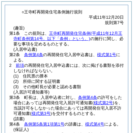
○王寺町再開発住宅条例施行規則
平成11年12月20日
規則第7号
(趣旨)
第1条
この規則は、
王寺町再開発住宅条例
(平成11年12月王
寺町条例第14号。以下「条例」という。)
の施行に関し、必
要な事項を定めるものとする。
(入居申込書)
第2条
条例第4条
の再開発住宅入居申込書は、
様式第1号
に
よる。
2
前項
の再開発住宅入居申込書には、次に掲げる書類を添付
しなければならない。
(1)
住民票の謄本
(2)
所得に関する証明書
(3)
その他町長が必要と認める書類
(入居許可通知書等)
第3条
町長は、入居申込者に対し、
条例第4条
の許可をした
場合にあっては再開発住宅入居許可通知書
(
様式第2号
)
を、
当該許可をしなかった場合にあっては再開発住宅入居不許
可通知書
(
様式第3号
)
を交付するものとする。
(請書)
第4条
条例第5条第1項第1号
の請書は、
様式第4号
による。
(保証人)