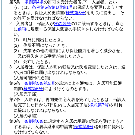
第5条
条例第4条
の許可を受けた者
(以下「入居者」とい
う。)
は、
条例第5条第1項第1号
の保証人を変更しようとす
るときは、保証人変更請書
(
様式第5号
)
を町長に提出し、そ
の許可を受けなければならない。
2
入居者は、保証人が
次の各号
の1に該当するときは、直ち
に
前項
に規定する保証人変更の手続きをしなければならな
い。
(1)
町外に転出したとき。
(2)
住所不明になったとき。
(3)
失業その他の理由により保証能力を著しく減少させ、
又は喪失させる事情が生じたとき。
(4)
死亡したとき。
3
入居者は、保証人が町内転居又は氏名変更したときは、速
やかに町長に届け出なければならない。
(入居可能日の通知)
第6条
条例第5条第5項
の規定による通知は、入居可能日通
知書
(
様式第6号
)
により行うものとする。
(入居完了届)
第7条
入居者は、再開発住宅入居を完了したときは、当該入
居完了した日から7日以内に入居完了届
(
様式第7号
)
を町長
に提出しなければならない。
(入居の承継)
第8条
条例第6条
に規定する入居の承継の承認を受けようと
する者は、入居承継承認申請書
(
様式第8号
)
を町長に提出し
なければならない。