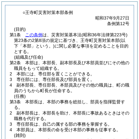
○王寺町災害対策本部条例
昭和37年9月27日
条例第12号
(目的)
第1条
この条例
は、災害対策基本法
(昭和36年法律第223号)
第23条の2第8項の規定に基づき、王寺町災害対策本部
(以
下「本部」という。)
に関し必要な事項を定めることを目的
とする。
(組織及び任命)
第2条
本部は、本部長、副本部長及び本部員並びにその他の
職員をもって組織する。
2
本部には、専任部を置くことができる。
3
専任部には、専任部長及び部員を置く。
4
副本部長、専任部長、本部員及びその他の職員は、町の職
員のうちから町長が任命する。
(任務)
第3条
本部長は、本部の事務を総括し、部員を指揮監督す
る。
2
副本部長は、本部長を助け、本部長に事故あるときはその
職務を代行する。
3
専任部長は、自己の属する部の事務を掌握する。
4
本部員は、本部長の命を受け本部の事務を従事する。
(雑則)