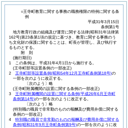
○王寺町教育に関する事務の職務権限の特例に関する条
例
平成31年3月15日
条例第1号
地方教育行政の組織及び運営に関する法律
(昭和31年法律第
162号)
第23条第1項の規定に基づき、教育に関する事務のう
ち文化財の保護に関することは、町長が管理し、及び執行す
るものとする。
附
則
(施行期日)
1
この条例は、平成31年4月1日から施行する。
(王寺町部等設置条例の一部改正)
2
王寺町部等設置条例
(昭和54年12月王寺町条例第18号)
の
一部を次のように改正する。
〔次のよう〕略
(王寺町附属機関の設置に関する条例の一部改正)
3
王寺町附属機関の設置に関する条例
(平成26年6月王寺町
条例第14号)
の一部を次のように改正する。
〔次のよう〕略
(特別職の職員で非常勤のものの報酬及び費用弁償に関する
条例の一部改正)
4
特別職の職員で非常勤のものの報酬及び費用弁償に関する
条例
(昭和31年9月王寺町条例第9号)
の一部を次のように改