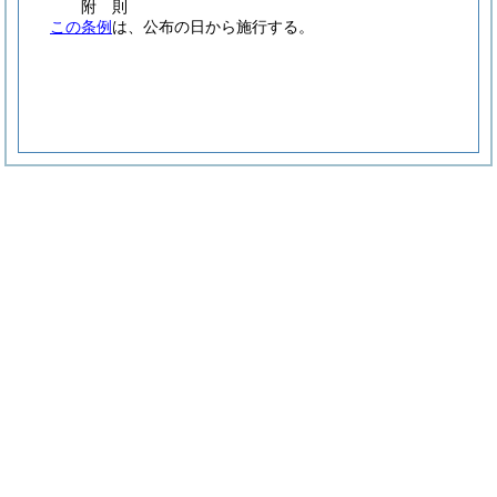
附
則
この条例
は、公布の日から施行する。