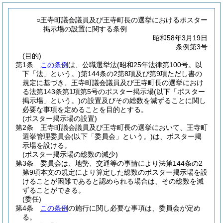
○王寺町議会議員及び王寺町長の選挙におけるポスター
掲示場の設置に関する条例
昭和58年3月19日
条例第3号
(目的)
第1条
この条例
は、公職選挙法
(昭和25年法律第100号。以
下「法」という。)
第144条の2第8項及び第9項ただし書の
規定に基づき、王寺町議会議員及び王寺町長の選挙におけ
る法第143条第1項第5号のポスター掲示場
(以下「ポスター
掲示場」という。)
の設置及びその総数を減ずることに関し
必要な事項を定めることを目的とする。
(ポスター掲示場の設置)
第2条
王寺町議会議員及び王寺町長の選挙において、王寺町
選挙管理委員会
(以下「委員会」という。)
は、ポスター掲
示場を設ける。
(ポスター掲示場の総数の減少)
第3条
委員会は、地勢、交通等の事情により法第144条の2
第9項本文の規定により算定した総数のポスター掲示場を設
けることが困難であると認められる場合は、その総数を減
ずることができる。
(委任)
第4条
この条例
の施行に関し必要な事項は、委員会が定め
る。