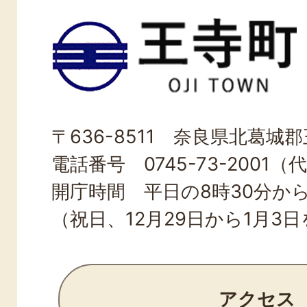
王
寺
町
OJI
〒636-8511 奈良県北葛城郡王
TOWN
電話番号 0745-73-2001（
開庁時間 平日の8時30分から
（祝日、12月29日から1月3
アクセス