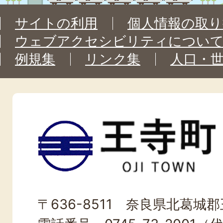
サイトの利用
個人情報の取り
ウェブアクセシビリティについ
例規集
リンク集
人口・
王
寺
町
OJI
〒636-8511 奈良県北葛城郡王
TOWN