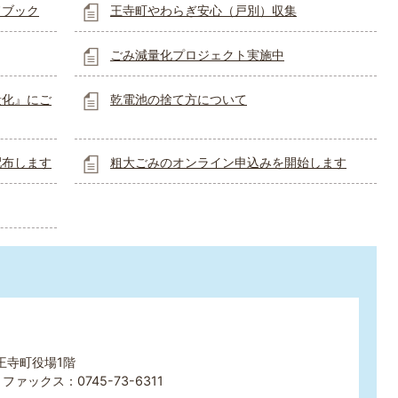
ドブック
王寺町やわらぎ安心（戸別）収集
ごみ減量化プロジェクト実施中
量化』にご
乾電池の捨て方について
配布します
粗大ごみのオンライン申込みを開始します
王寺町役場1階
ファックス：0745-73-6311