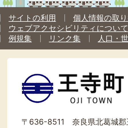
サイトの利用
個人情報の取り
ウェブアクセシビリティについ
例規集
リンク集
人口・
王
寺
町
OJI
〒636-8511 奈良県北葛城郡王
TOWN