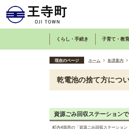
くらし・手続き
子育て・教
現在のページ
ホーム
各課案内
乾電池の捨て方につ
資源ごみ回収ステーションで
町内4箇所の「資源ごみ回収ステーション