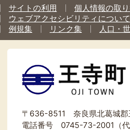
サイトの利用
個人情報の取り
ウェブアクセシビリティについ
例規集
リンク集
人口・
王
寺
町
OJI
〒636-8511 奈良県北葛城郡王
TOWN
電話番号 0745-73-2001（