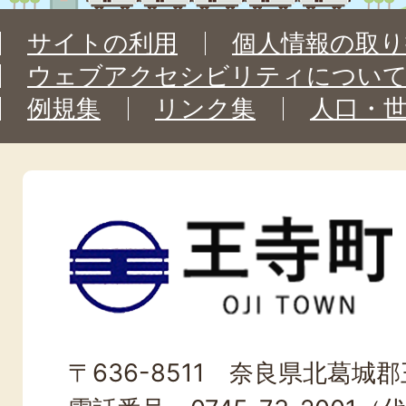
サイトの利用
個人情報の取り
ウェブアクセシビリティについ
例規集
リンク集
人口・
王
寺
町
OJI
〒636-8511 奈良県北葛城郡王
TOWN