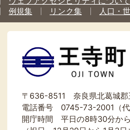
ウェブアクセシビリティについ
例規集
リンク集
人口・
王
寺
町
OJI
〒636-8511 奈良県北葛城郡王
TOWN
電話番号 0745-73-2001（
開庁時間 平日の8時30分から